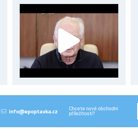
Chcete nové obchodní
info@epoptavka.cz
příležitosti?