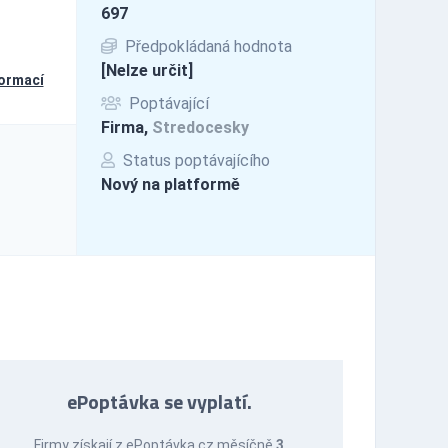
697
Předpokládaná hodnota
[Nelze určit]
formací
Poptávající
Firma,
Stredocesky
Status poptávajícího
Nový na platformě
ePoptávka se vyplatí.
Firmy získají z ePoptávka.cz měsíčně
3