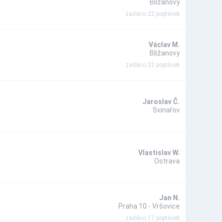
Bližanovy
zadáno 22 poptávek
Václav M.
Bližanovy
zadáno 22 poptávek
Jaroslav Č.
Svinařov
Vlastislav W.
Ostrava
Jan N.
Praha 10 - Vršovice
zadáno 17 poptávek