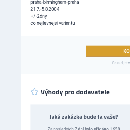
praha-birmingham-praha
21.7.-5.8.2004
+/-2dny
co nejlevnejsi variantu
KO
Pokud jste
Výhody pro dodavatele
Jaká zakázka bude ta vaše?
Za posledních
7 dní bylo přidáno 1 958