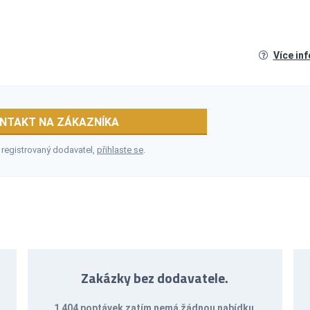
Více in
NTAKT NA ZÁKAZNÍKA
 registrovaný dodavatel,
přihlaste se
.
Zakázky bez dodavatele.
1 404 poptávek zatím nemá žádnou nabídku
.