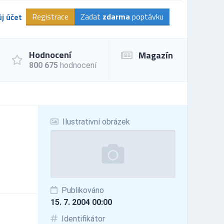
Registrace
Zadat
zdarma
poptávku
j účet
Hodnocení
Magazín
800 675
hodnocení
Ilustrativní obrázek
Publikováno
15. 7. 2004 00:00
Identifikátor