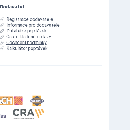
Dodavatel
Registrace dodavatele
Informace pro dodavatele
Databáze poptávek
Často kladené dotazy
Obchodní podmínky
Kalkulátor poptávek