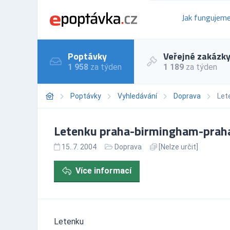
Jak fungujem
Poptávky
Veřejné zakázk
1 958
za týden
1 189
za týden
Poptávky
Vyhledávání
Doprava
Let
Letenku praha-birmingham-praha
15. 7. 2004
Doprava
[Nelze určit]
Více informací
Letenku