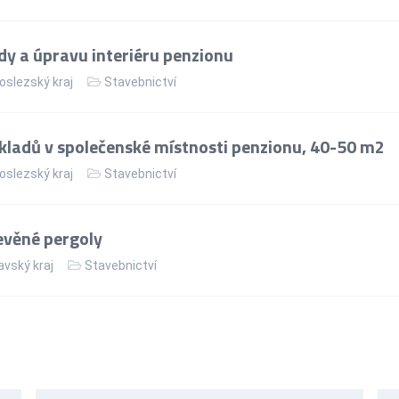
y a úpravu interiéru penzionu
slezský kraj
Stavebnictví
ladů v společenské místnosti penzionu, 40-50 m2
slezský kraj
Stavebnictví
evěné pergoly
vský kraj
Stavebnictví