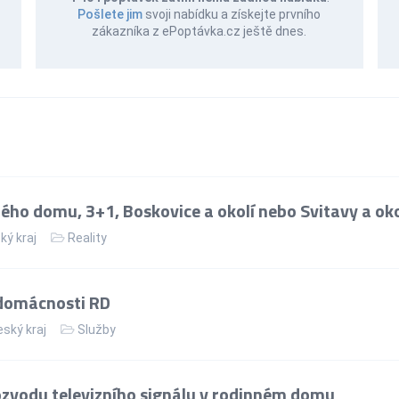
Pošlete jim
svoji nabídku a získejte prvního
zákazníka z ePoptávka.cz ještě dnes.
ho domu, 3+1, Boskovice a okolí nebo Svitavy a oko
ký kraj
Reality
 domácnosti RD
ský kraj
Služby
zvodu televizního signálu v rodinném domu