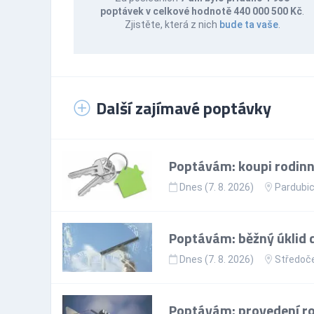
poptávek v celkové hodnotě 440 000 500 Kč
.
Zjistěte, která z nich
bude ta vaše
.
Další zajímavé poptávky
Poptávám: koupi rodinné
Dnes (7. 8. 2026)
Pardubic
Poptávám: běžný úklid
Dnes (7. 8. 2026)
Středoče
Poptávám: provedení ro