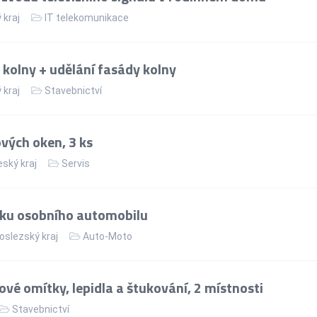
 kraj
IT telekomunikace
kolny + udělání fasády kolny
 kraj
Stavebnictví
vých oken, 3 ks
ský kraj
Servis
dku osobního automobilu
slezský kraj
Auto-Moto
é omítky, lepidla a štukování, 2 místnosti
Stavebnictví