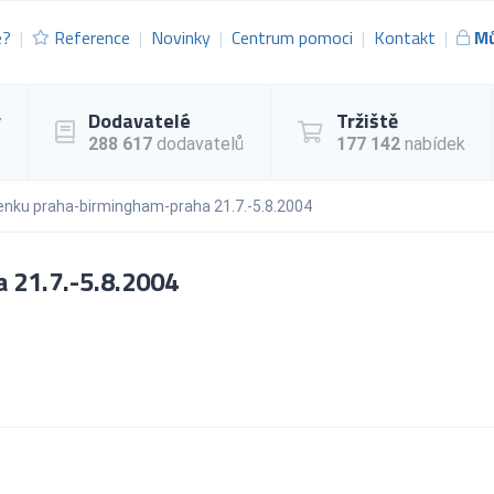
e?
Reference
Novinky
Centrum pomoci
Kontakt
Mů
y
Dodavatelé
Tržiště
288 617
dodavatelů
177 142
nabídek
enku praha-birmingham-praha 21.7.-5.8.2004
 21.7.-5.8.2004