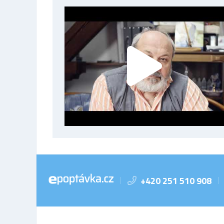
+420 251 510 908
|
|