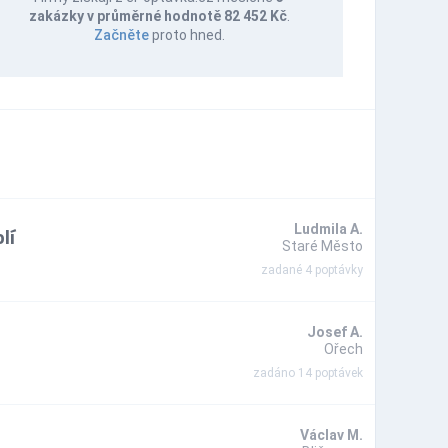
zakázky v průměrné hodnotě 82 452 Kč
.
Začněte
proto hned.
lí
Ludmila A.
Staré Město
zadané 4 poptávky
Josef A.
Ořech
zadáno 14 poptávek
Václav M.