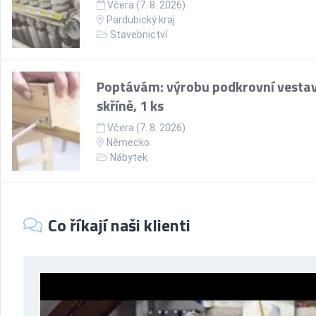
Včera (7. 8. 2026)
Pardubický kraj
Stavebnictví
Poptávám: výrobu podkrovní vesta
skříně, 1 ks
Včera (7. 8. 2026)
Německo
Nábytek
Co říkají naši klienti