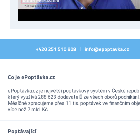
+420 251 510 908
info@epoptavka.cz
|
Co je ePoptávka.cz
ePoptávka.cz je největší poptávkový systém v České republ
který využívá 288 623 dodavatelů ze všech oborů podnikání.
Měsíčně zpracujeme přes 11 tis. poptávek ve finančním ob
více než 7 mld. Kč.
Poptávající