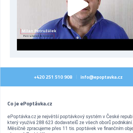
+420 251 510 908
info@epoptavka.cz
|
Co je ePoptávka.cz
ePoptávka.cz je největší poptávkový systém v České republ
který využívá 288 623 dodavatelů ze všech oborů podnikání.
Měsíčně zpracujeme přes 11 tis. poptávek ve finančním ob