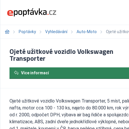
Poptávky
Vyhledávání
Auto-Moto
Ojeté užitk
Ojeté užitkové vozidlo Volkswagen
Transporter
Více informací
Ojeté užitkové vozidlo Volkswagen Transporter, 5 míst, pal
nafta, motor cca 100 - 130 ks, najeto do 80.000 km, rok vý
od r. 2000, odpočet DPH, výbava air bag řidiče a spolujezdc
klimatizace, ABS, zadní dveře jednokřídlové výklopné, nebo
od 1. majitele, koupený v ČR, barva nejlépe stříbrná, cena b