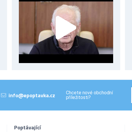
Chcete nové obchodní
info@epoptavka.cz
příležitosti?
Poptávající