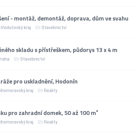
ení - montáž, demontáž, doprava, dům ve svahu
tředočeský kraj
Stavebnictví
ného skladu s přístřeškem, půdorys 13 x 4 m
Praha
Stavebnictví
áže pro uskladnění, Hodonín
ihomoravský kraj
Reality
ku pro zahradní domek, 50 až 100 m²
ihomoravský kraj
Reality