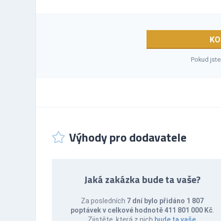
KO
Pokud jste
Výhody pro dodavatele
Jaká zakázka bude ta vaše?
Za posledních
7 dní bylo přidáno 1 807
poptávek v celkové hodnotě 411 801 000 Kč
.
Zjistěte, která z nich
bude ta vaše
.