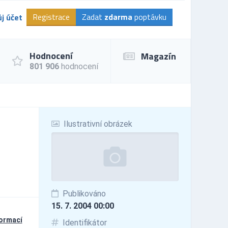
Registrace
Zadat
zdarma
poptávku
j účet
Hodnocení
Magazín
801 906
hodnocení
Ilustrativní obrázek
Publikováno
15. 7. 2004 00:00
formací
Identifikátor