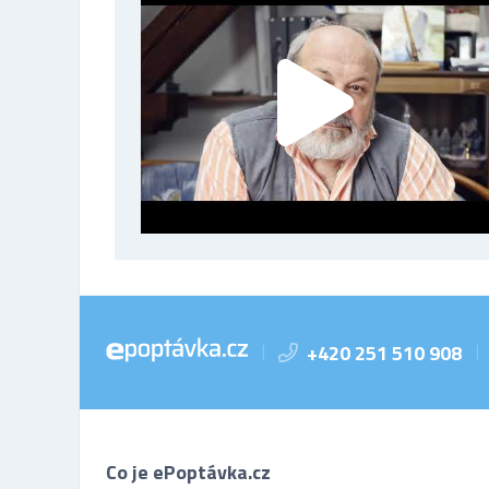
+420 251 510 908
|
|
Co je ePoptávka.cz