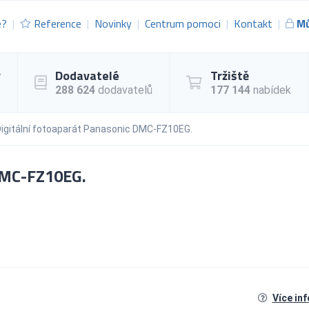
e?
Reference
Novinky
Centrum pomoci
Kontakt
Mů
y
Dodavatelé
Tržiště
288 624
dodavatelů
177 144
nabídek
igitální fotoaparát Panasonic DMC-FZ10EG.
 DMC-FZ10EG.
Více in