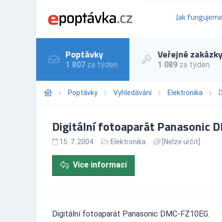
Jak fungujem
Poptávky
Veřejné zakázk
1 807
za týden
1 089
za týden
Poptávky
Vyhledávání
Elektronika
D
Digitální fotoaparát Panasonic
15. 7. 2004
Elektronika
[Nelze určit]
Více informací
Digitální fotoaparát Panasonic DMC-FZ10EG.