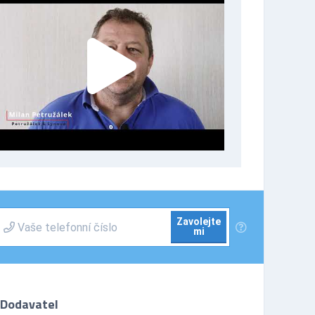
Zavolejte
mi
Dodavatel