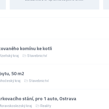
ovaného komínu ke kotli
lzeňský kraj
Stavebnictví
bytu, 50 m2
ihočeský kraj
Stavebnictví
kovacího stání, pro 1 auto, Ostrava
oravskoslezský kraj
Reality