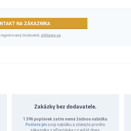
NTAKT NA ZÁKAZNÍKA
 registrovaný dodavatel,
přihlaste se
.
Zakázky bez dodavatele.
1 396 poptávek zatím nemá žádnou nabídku
.
Pošlete jim
svoji nabídku a získejte prvního
zákazníka z ePoptávka.cz ještě dnes.