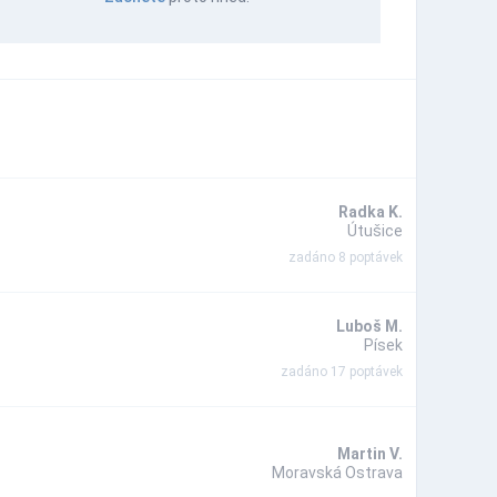
Radka K.
Útušice
zadáno 8 poptávek
Luboš M.
Písek
zadáno 17 poptávek
Martin V.
Moravská Ostrava