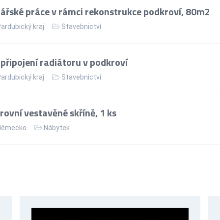
řské práce v rámci rekonstrukce podkroví, 80m2
ardubický kraj
Stavebnictví
řipojení radiátoru v podkroví
ardubický kraj
Stavebnictví
ovní vestavěné skříně, 1 ks
ěmecko
Nábytek