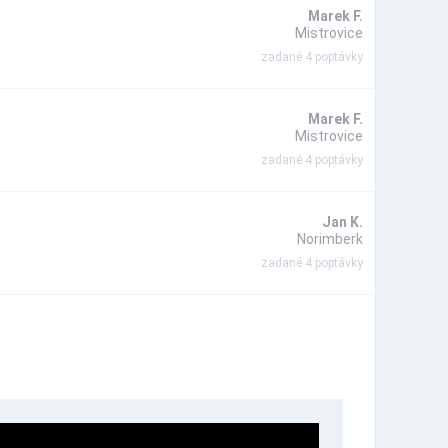
Marek F.
Mistrovice
zadané 4 poptávky
Marek F.
Mistrovice
zadané 4 poptávky
Jan K.
Norimberk
zadané 4 poptávky