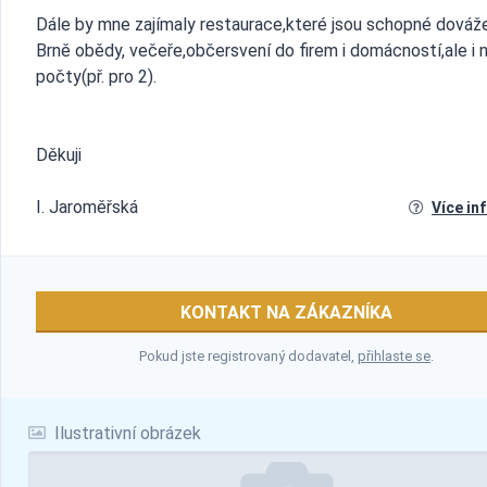
Dále by mne zajímaly restaurace,které jsou schopné dováž
Brně obědy, večeře,občersvení do firem i domácností,ale i 
počty(př. pro 2).
Děkuji
I. Jaroměřská
Více in
KONTAKT NA ZÁKAZNÍKA
Pokud jste registrovaný dodavatel,
přihlaste se
.
Ilustrativní obrázek