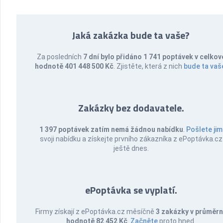
Jaká zakázka bude ta vaše?
Za posledních
7 dní bylo přidáno 1 741 poptávek v celkov
hodnotě 401 448 500 Kč
. Zjistěte, která z nich
bude ta vaš
Zakázky bez dodavatele.
1 397 poptávek zatím nemá žádnou nabídku
.
Pošlete jim
svoji nabídku a získejte prvního zákazníka z ePoptávka.cz
ještě dnes.
ePoptávka se vyplatí.
Firmy získají z ePoptávka.cz měsíčně
3 zakázky v průměr
hodnotě 82 452 Kč
.
Začněte
proto hned.