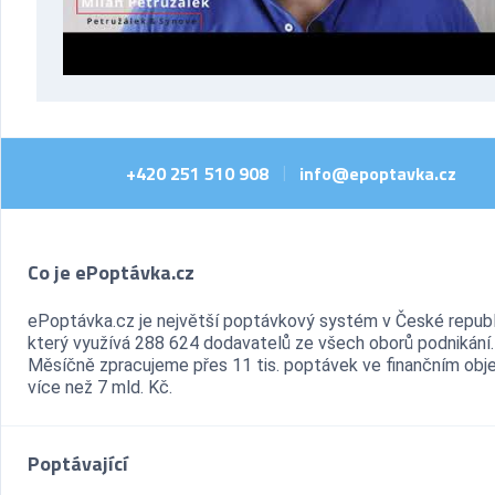
+420 251 510 908
info@epoptavka.cz
|
Co je ePoptávka.cz
ePoptávka.cz je největší poptávkový systém v České republ
který využívá 288 624 dodavatelů ze všech oborů podnikání.
Měsíčně zpracujeme přes 11 tis. poptávek ve finančním ob
více než 7 mld. Kč.
Poptávající