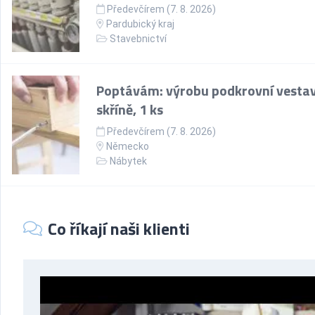
Předevčírem (7. 8. 2026)
Pardubický kraj
Stavebnictví
Poptávám: výrobu podkrovní vesta
skříně, 1 ks
Předevčírem (7. 8. 2026)
Německo
Nábytek
Co říkají naši klienti