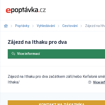
Poptávky
Vyhledávání
Cestování
Zájezd na Ith
Zájezd na Ithaku pro dva
Více informací
Zájezd na Ithaku pro dva začátkem září/nebo Kefalonii smě
Ithaka/
Více in
KONTAKT NA ZÁKAZNÍKA