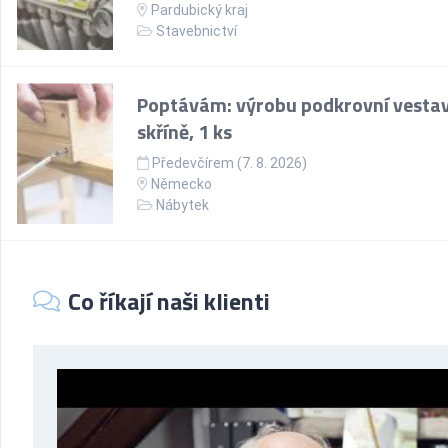
Pardubický kraj
Stavebnictví
Poptávám: výrobu podkrovní vesta
skříně, 1 ks
Předevčírem (7. 8. 2026)
Německo
Nábytek
Co říkají naši klienti