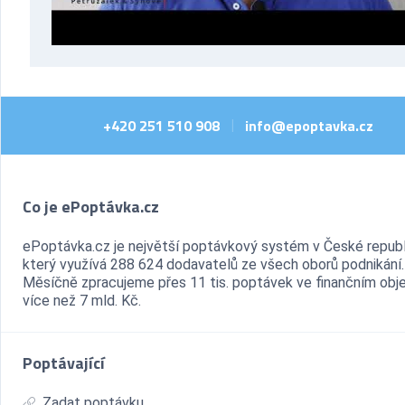
+420 251 510 908
info@epoptavka.cz
|
Co je ePoptávka.cz
ePoptávka.cz je největší poptávkový systém v České republ
který využívá 288 624 dodavatelů ze všech oborů podnikání.
Měsíčně zpracujeme přes 11 tis. poptávek ve finančním ob
více než 7 mld. Kč.
Poptávající
Zadat poptávku