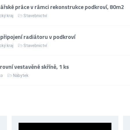
řské práce v rámci rekonstrukce podkroví, 80m2
cký kraj
Stavebnictví
řipojení radiátoru v podkroví
cký kraj
Stavebnictví
ovní vestavěné skříně, 1 ks
ko
Nábytek