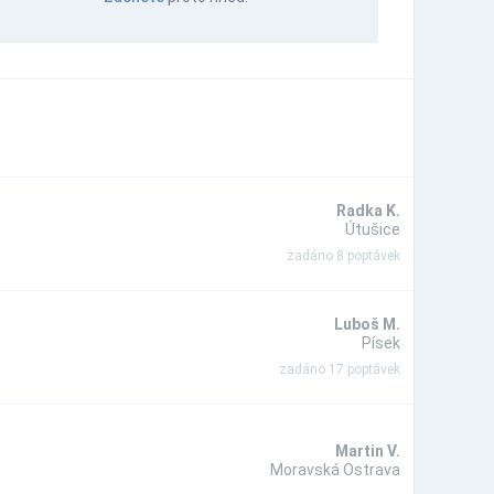
Radka K.
Útušice
zadáno 8 poptávek
Luboš M.
Písek
zadáno 17 poptávek
Martin V.
Moravská Ostrava