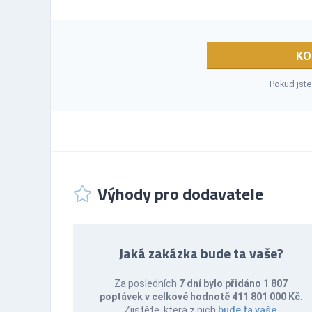
KO
Pokud jste
Výhody pro dodavatele
Jaká zakázka bude ta vaše?
Za posledních
7 dní bylo přidáno 1 807
poptávek v celkové hodnotě 411 801 000 Kč
.
Zjistěte, která z nich
bude ta vaše
.