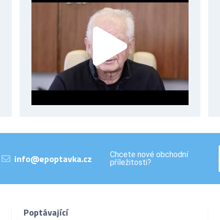
Chcete nové obchodní
info@epoptavka.cz
příležitosti?
Poptávající