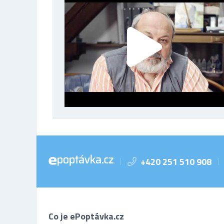
+420 251 510 908
|
|
Co je ePoptávka.cz