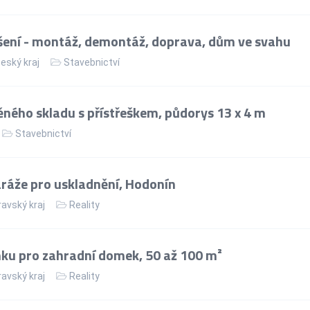
ení - montáž, demontáž, doprava, dům ve svahu
eský kraj
Stavebnictví
ného skladu s přístřeškem, půdorys 13 x 4 m
Stavebnictví
áže pro uskladnění, Hodonín
avský kraj
Reality
ku pro zahradní domek, 50 až 100 m²
avský kraj
Reality