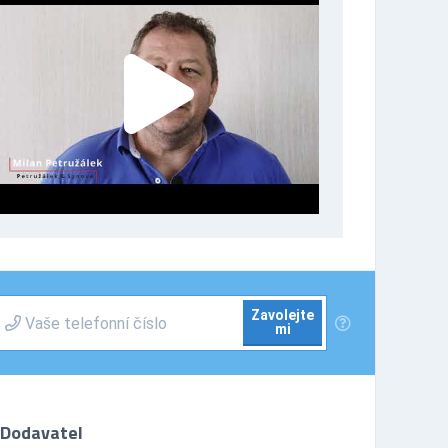
Zavolejte
mi
Dodavatel