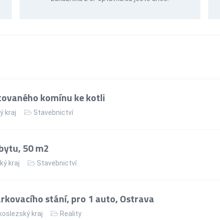
ovaného komínu ke kotli
ý kraj
Stavebnictví
bytu, 50 m2
ký kraj
Stavebnictví
kovacího stání, pro 1 auto, Ostrava
oslezský kraj
Reality