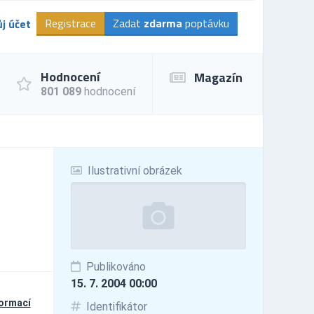
Registrace
Zadat
zdarma
poptávku
j účet
Hodnocení
Magazín
801 089
hodnocení
Ilustrativní obrázek
Publikováno
15. 7. 2004 00:00
formací
Identifikátor