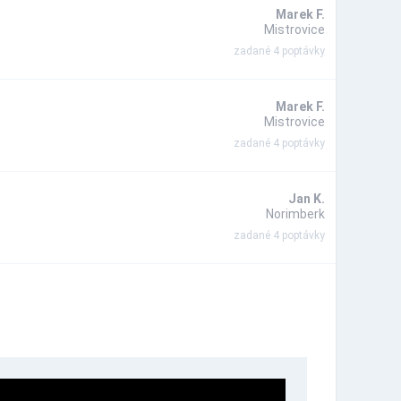
Marek F.
Mistrovice
zadané 4 poptávky
Marek F.
Mistrovice
zadané 4 poptávky
Jan K.
Norimberk
zadané 4 poptávky