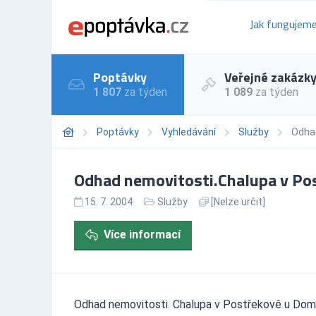
Jak fungujem
Poptávky
Veřejné zakázk
1 807
za týden
1 089
za týden
Poptávky
Vyhledávání
Služby
Odhad
Odhad nemovitosti.Chalupa v Pos
15. 7. 2004
Služby
[Nelze určit]
Více informací
Odhad nemovitosti. Chalupa v Postřekově u Doma