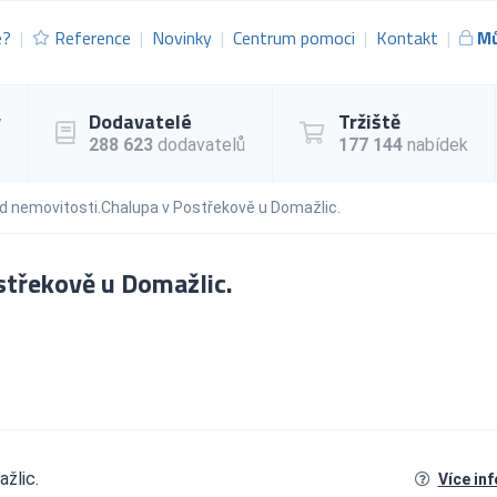
e?
Reference
Novinky
Centrum pomoci
Kontakt
Mů
y
Dodavatelé
Tržiště
288 623
dodavatelů
177 144
nabídek
 nemovitosti.Chalupa v Postřekově u Domažlic.
třekově u Domažlic.
žlic.
Více in