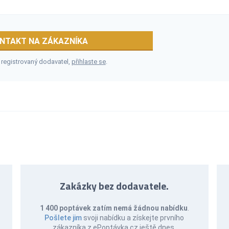
NTAKT NA ZÁKAZNÍKA
 registrovaný dodavatel,
přihlaste se
.
Zakázky bez dodavatele.
1 400 poptávek zatím nemá žádnou nabídku
.
Pošlete jim
svoji nabídku a získejte prvního
zákazníka z ePoptávka.cz ještě dnes.