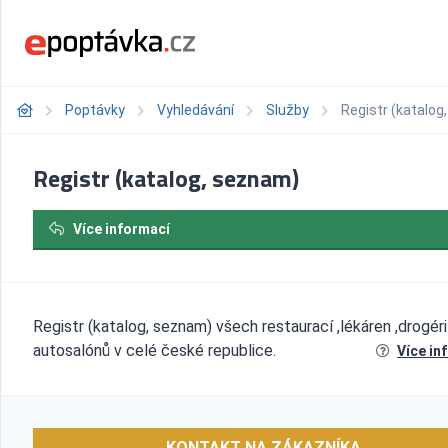
Poptávky
Vyhledávání
Služby
Registr (katalog
Registr (katalog, seznam)
Více informací
Registr (katalog, seznam) všech restaurací ,lékáren ,drogérií
autosalónů v celé české republice.
Více in
KONTAKT NA ZÁKAZNÍKA