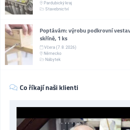
Pardubický kraj
Stavebnictví
Poptávám: výrobu podkrovní vesta
skříně, 1 ks
Včera (7. 8. 2026)
Německo
Nábytek
Co říkají naši klienti