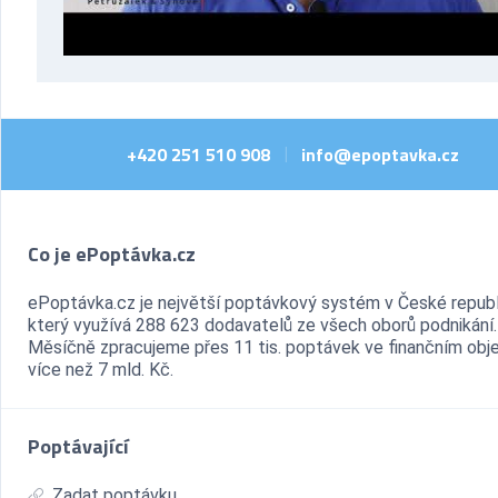
+420 251 510 908
info@epoptavka.cz
|
Co je ePoptávka.cz
ePoptávka.cz je největší poptávkový systém v České republ
který využívá 288 623 dodavatelů ze všech oborů podnikání.
Měsíčně zpracujeme přes 11 tis. poptávek ve finančním ob
více než 7 mld. Kč.
Poptávající
Zadat poptávku