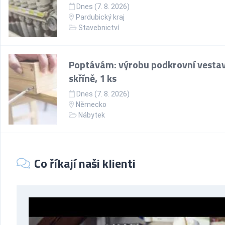
Dnes (7. 8. 2026)
Pardubický kraj
Stavebnictví
Poptávám: výrobu podkrovní vesta
skříně, 1 ks
Dnes (7. 8. 2026)
Německo
Nábytek
Co říkají naši klienti