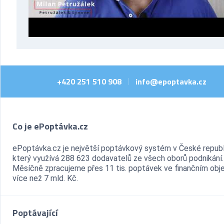
+420 251 510 908
info@epoptavka.cz
|
Co je ePoptávka.cz
ePoptávka.cz je největší poptávkový systém v České republ
který využívá 288 623 dodavatelů ze všech oborů podnikání.
Měsíčně zpracujeme přes 11 tis. poptávek ve finančním ob
více než 7 mld. Kč.
Poptávající