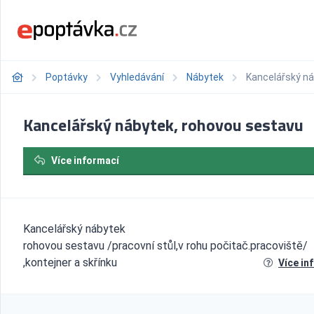
Poptávky
Vyhledávání
Nábytek
Kancelářský ná
Kancelářský nábytek, rohovou sestavu
Více informací
Kancelářský nábytek
rohovou sestavu /pracovní stůl,v rohu počitač.pracoviště/
,kontejner a skřínku
Více in