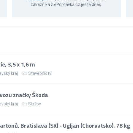
zákazníka z ePoptávka.cz ještě dnes.
e, 3,5 x 1,6 m
vský kraj
Stavebnictví
 vozu značky Škoda
vský kraj
Služby
rtonů, Bratislava (SK) - Ugljan (Chorvatsko), 78 kg