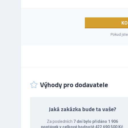
KO
Pokud jste
Výhody pro dodavatele
Jaká zakázka bude ta vaše?
Za posledních
7 dní bylo přidáno 1 906
poptávek v celkové hodnotě 422 690 500 Kč
.