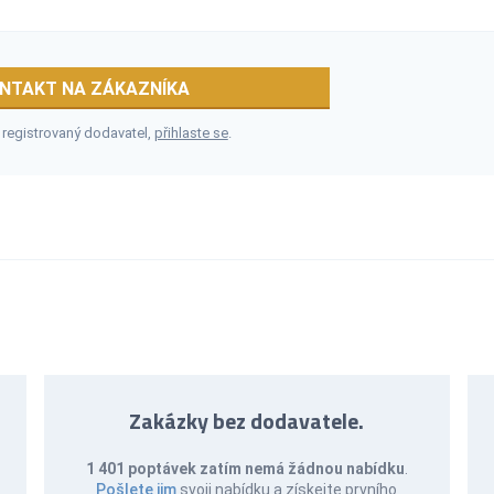
NTAKT NA ZÁKAZNÍKA
 registrovaný dodavatel,
přihlaste se
.
Zakázky bez dodavatele.
1 401 poptávek zatím nemá žádnou nabídku
.
Pošlete jim
svoji nabídku a získejte prvního