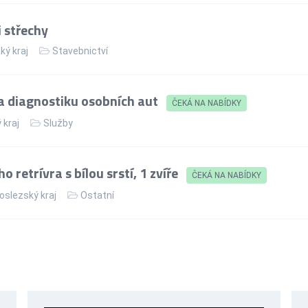
 střechy
ký kraj
Stavebnictví
 diagnostiku osobních aut
ČEKÁ NA NABÍDKY
 kraj
Služby
retrívra s bílou srstí, 1 zvíře
ČEKÁ NA NABÍDKY
slezský kraj
Ostatní