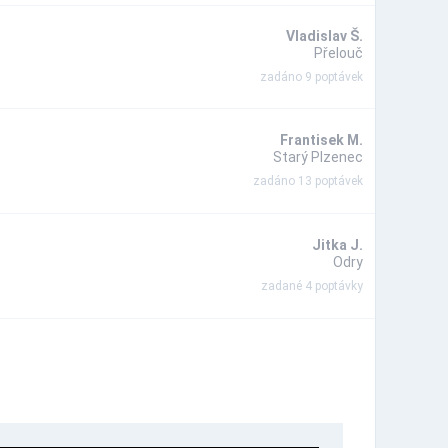
Vladislav Š.
Přelouč
zadáno 9 poptávek
Frantisek M.
Starý Plzenec
zadáno 13 poptávek
Jitka J.
Odry
zadané 4 poptávky