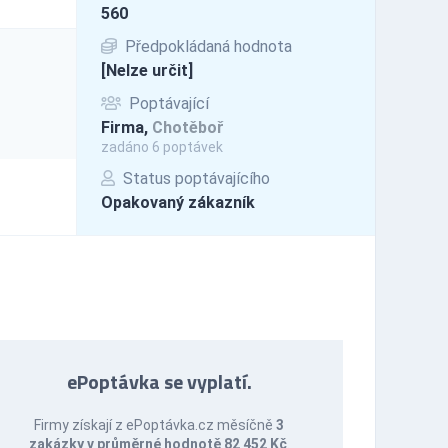
560
Předpokládaná hodnota
[Nelze určit]
Poptávající
Firma,
Chotěboř
zadáno 6 poptávek
Status poptávajícího
Opakovaný zákazník
ePoptávka se vyplatí.
Firmy získají z ePoptávka.cz měsíčně
3
zakázky v průměrné hodnotě 82 452 Kč
.