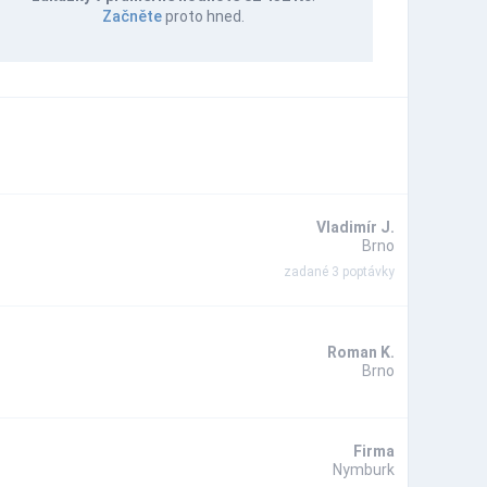
Začněte
proto hned.
Vladimír J.
Brno
zadané 3 poptávky
Roman K.
Brno
Firma
Nymburk