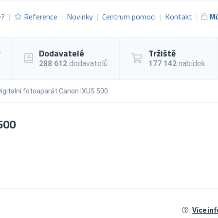
e?
Reference
Novinky
Centrum pomoci
Kontakt
Mů
y
Dodavatelé
Tržiště
288 612
dodavatelů
177 142
nabídek
igitalní fotoaparát Canon IXUS 500
500
Více in