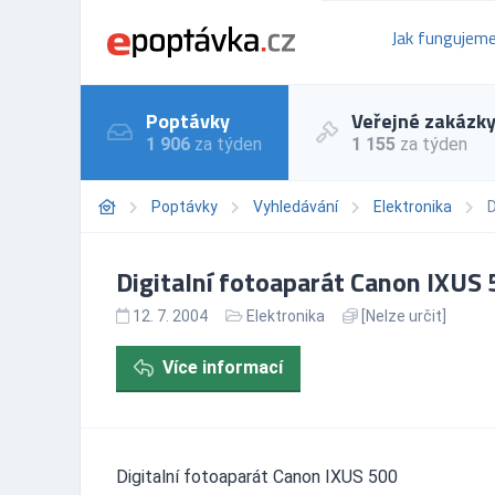
Jak fungujem
Poptávky
Veřejné zakázk
1 906
za týden
1 155
za týden
Poptávky
Vyhledávání
Elektronika
D
Digitalní fotoaparát Canon IXUS 
12. 7. 2004
Elektronika
[Nelze určit]
Více informací
Digitalní fotoaparát Canon IXUS 500