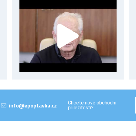
Chcete nové obchodní
info@epoptavka.cz
příležitosti?