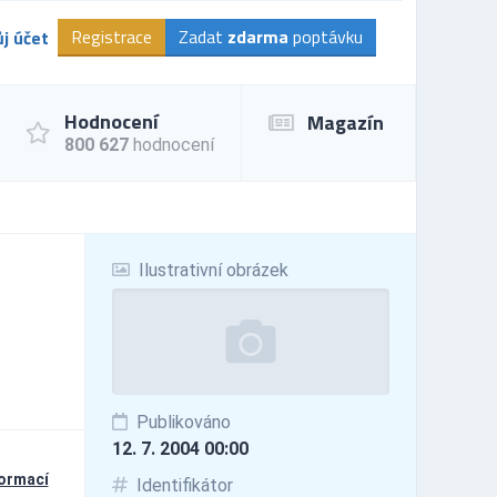
Registrace
Zadat
zdarma
poptávku
j účet
Hodnocení
Magazín
800 627
hodnocení
Ilustrativní obrázek
Publikováno
12. 7. 2004 00:00
formací
Identifikátor