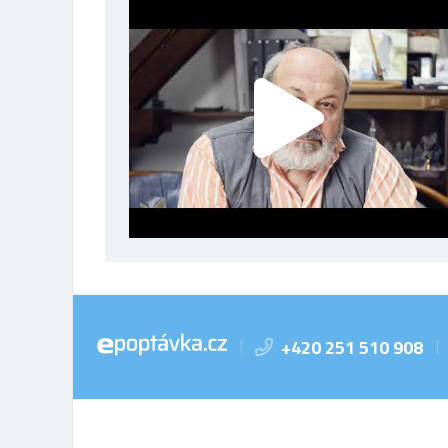
+420 251 510 908
|
|