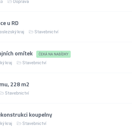
ko
Doprava
ce u RD
slezský kraj
Stavebnictví
ojních omítek
ČEKÁ NA NABÍDKY
ký kraj
Stavebnictví
omu, 228 m2
Stavebnictví
konstrukci koupelny
ký kraj
Stavebnictví