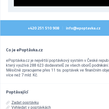
+420 251 510 908
info@epoptavka.cz
|
Co je ePoptávka.cz
ePoptávka.cz je největší poptávkový systém v České republ
který využívá 288 623 dodavatelů ze všech oborů podnikání.
Měsíčně zpracujeme přes 11 tis. poptávek ve finančním ob
více než 7 mld. Kč.
Poptávající
Zadat poptávku
Vyhledat v poptávkách