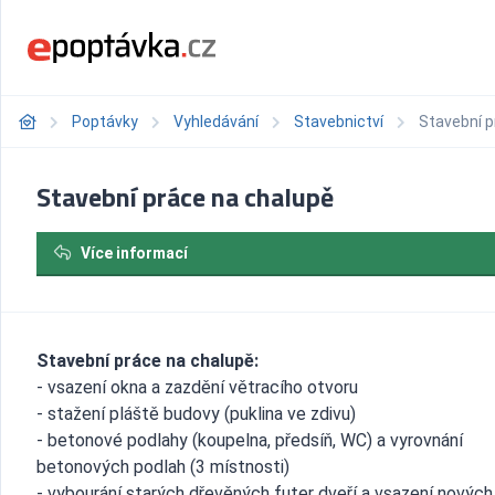
Poptávky
Vyhledávání
Stavebnictví
Stavební p
Stavební práce na chalupě
Více informací
Stavební práce na chalupě:
- vsazení okna a zazdění větracího otvoru
- stažení pláště budovy (puklina ve zdivu)
- betonové podlahy (koupelna, předsíň, WC) a vyrovnání
betonových podlah (3 místnosti)
- vybourání starých dřevěných futer dveří a vsazení nových