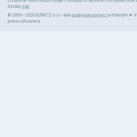
Chráníme Vaše osobní údaje v souladu s nařízením Evropské unie 
Detaily
zde
.
© 2006—2026 B2M.CZ s.r.o. ráda
poskytuje pomoc
potřebným ♥️. 
práva vyhrazena.