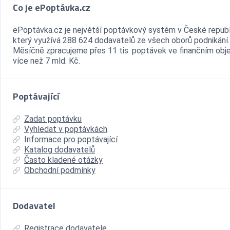
Co je ePoptávka.cz
ePoptávka.cz je největší poptávkový systém v České republ
který využívá 288 624 dodavatelů ze všech oborů podnikání.
Měsíčně zpracujeme přes 11 tis. poptávek ve finančním ob
více než 7 mld. Kč.
Poptávající
Zadat poptávku
Vyhledat v poptávkách
Informace pro poptávající
Katalog dodavatelů
Často kladené otázky
Obchodní podmínky
Dodavatel
Registrace dodavatele