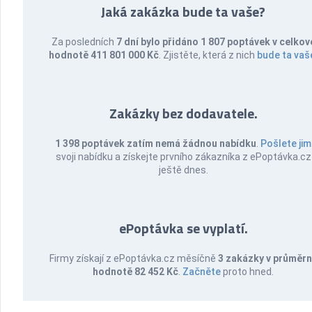
Jaká zakázka bude ta vaše?
Za posledních
7 dní bylo přidáno 1 807 poptávek v celkov
hodnotě 411 801 000 Kč
. Zjistěte, která z nich
bude ta vaš
Zakázky bez dodavatele.
1 398 poptávek zatím nemá žádnou nabídku
.
Pošlete jim
svoji nabídku a získejte prvního zákazníka z ePoptávka.cz
ještě dnes.
ePoptávka se vyplatí.
Firmy získají z ePoptávka.cz měsíčně
3 zakázky v průměr
hodnotě 82 452 Kč
.
Začněte
proto hned.