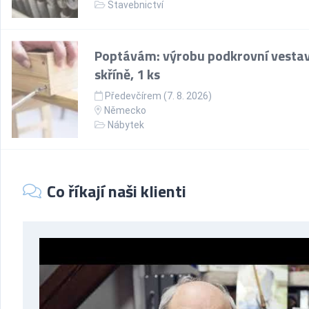
Stavebnictví
Poptávám: výrobu podkrovní vesta
skříně, 1 ks
Předevčírem (7. 8. 2026)
Německo
Nábytek
Co říkají naši klienti