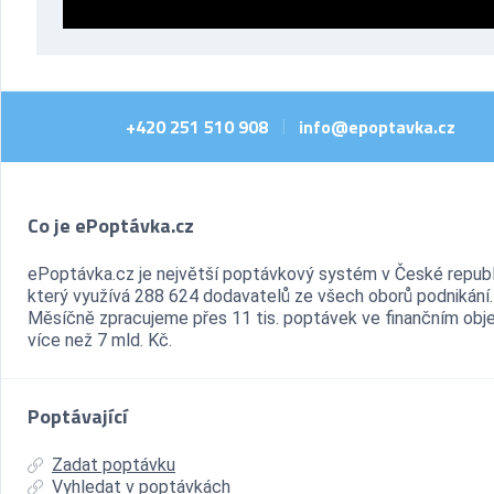
+420 251 510 908
info@epoptavka.cz
|
Co je ePoptávka.cz
ePoptávka.cz je největší poptávkový systém v České republ
který využívá 288 624 dodavatelů ze všech oborů podnikání.
Měsíčně zpracujeme přes 11 tis. poptávek ve finančním ob
více než 7 mld. Kč.
Poptávající
Zadat poptávku
Vyhledat v poptávkách