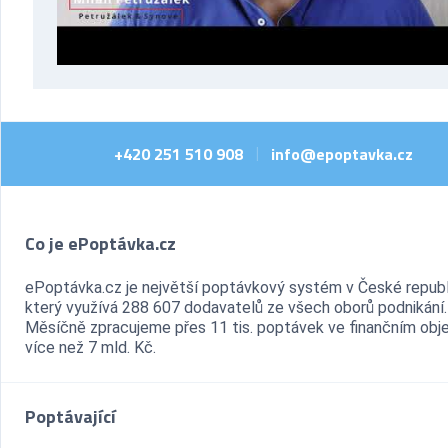
+420 251 510 908
info@epoptavka.cz
|
Co je ePoptávka.cz
ePoptávka.cz je největší poptávkový systém v České republ
který využívá 288 607 dodavatelů ze všech oborů podnikání.
Měsíčně zpracujeme přes 11 tis. poptávek ve finančním ob
více než 7 mld. Kč.
Poptávající