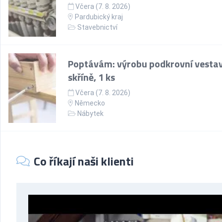
Včera (7. 8. 2026)
Pardubický kraj
Stavebnictví
Poptávám: výrobu podkrovní vesta
skříně, 1 ks
Včera (7. 8. 2026)
Německo
Nábytek
Co říkají naši klienti