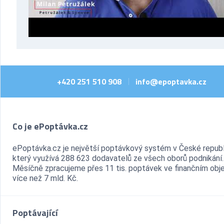
+420 251 510 908
info@epoptavka.cz
|
Co je ePoptávka.cz
ePoptávka.cz je největší poptávkový systém v České republ
který využívá 288 623 dodavatelů ze všech oborů podnikání.
Měsíčně zpracujeme přes 11 tis. poptávek ve finančním ob
více než 7 mld. Kč.
Poptávající