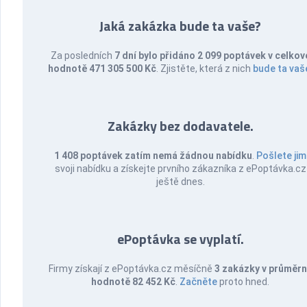
Jaká zakázka bude ta vaše?
Za posledních
7 dní bylo přidáno 2 099 poptávek v celkov
hodnotě 471 305 500 Kč
. Zjistěte, která z nich
bude ta vaš
Zakázky bez dodavatele.
1 408 poptávek zatím nemá žádnou nabídku
.
Pošlete jim
svoji nabídku a získejte prvního zákazníka z ePoptávka.cz
ještě dnes.
ePoptávka se vyplatí.
Firmy získají z ePoptávka.cz měsíčně
3 zakázky v průměr
hodnotě 82 452 Kč
.
Začněte
proto hned.