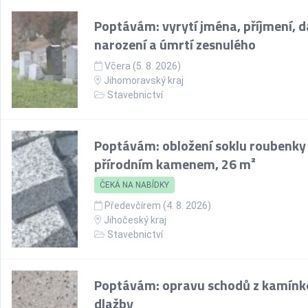
Poptávám: vyrytí jména, příjmení, 
narození a úmrtí zesnulého
Včera (5. 8. 2026)
Jihomoravský kraj
Stavebnictví
Poptávám: obložení soklu roubenky
přírodním kamenem, 26 m²
ČEKÁ NA NABÍDKY
Předevčírem (4. 8. 2026)
Jihočeský kraj
Stavebnictví
Poptávám: opravu schodů z kamínk
dlažby