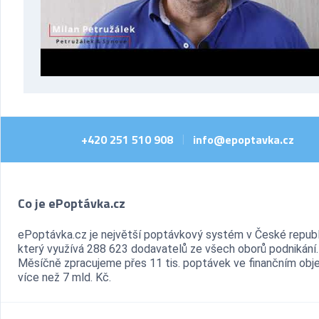
+420 251 510 908
info@epoptavka.cz
|
Co je ePoptávka.cz
ePoptávka.cz je největší poptávkový systém v České republ
který využívá 288 623 dodavatelů ze všech oborů podnikání.
Měsíčně zpracujeme přes 11 tis. poptávek ve finančním ob
více než 7 mld. Kč.