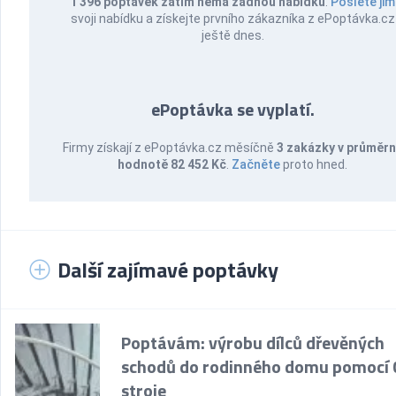
1 396 poptávek zatím nemá žádnou nabídku
.
Pošlete jim
svoji nabídku a získejte prvního zákazníka z ePoptávka.cz
ještě dnes.
ePoptávka se vyplatí.
Firmy získají z ePoptávka.cz měsíčně
3 zakázky v průměr
hodnotě 82 452 Kč
.
Začněte
proto hned.
Další zajímavé poptávky
Poptávám: výrobu dílců dřevěných
schodů do rodinného domu pomocí
stroje