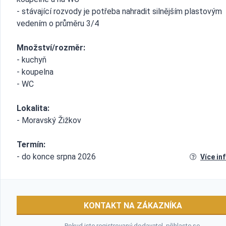
- stávající rozvody je potřeba nahradit silnějším plastovým
vedením o průměru 3/4
Množství/rozměr:
- kuchyň
- koupelna
- WC
Lokalita:
- Moravský Žižkov
Termín:
- do konce srpna 2026
Více in
KONTAKT NA ZÁKAZNÍKA
Pokud jste registrovaný dodavatel,
přihlaste se
.