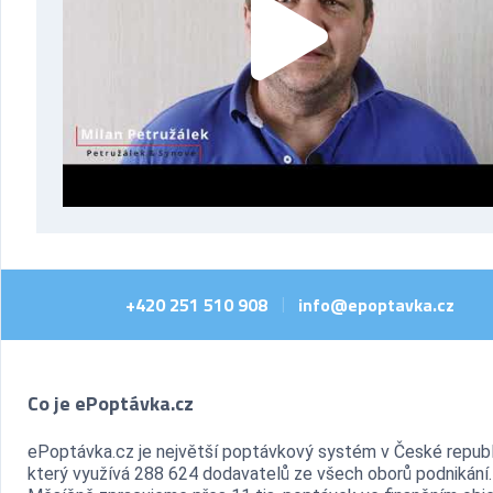
+420 251 510 908
info@epoptavka.cz
|
Co je ePoptávka.cz
ePoptávka.cz je největší poptávkový systém v České republ
který využívá 288 624 dodavatelů ze všech oborů podnikání.