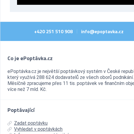
+420 251 510 908
info@epoptavka.cz
|
Co je ePoptávka.cz
ePoptávka.cz je největší poptávkový systém v České republ
který využívá 288 624 dodavatelů ze všech oborů podnikání.
Měsíčně zpracujeme přes 11 tis. poptávek ve finančním ob
více než 7 mld. Kč.
Poptávající
Zadat poptávku
Vyhledat v poptávkách