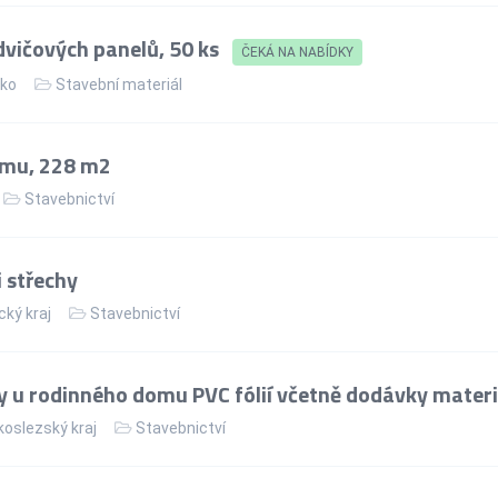
vičových panelů, 50 ks
ČEKÁ NA NABÍDKY
ko
Stavební materiál
omu, 228 m2
Stavebnictví
 střechy
cký kraj
Stavebnictví
y u rodinného domu PVC fólií včetně dodávky mater
oslezský kraj
Stavebnictví