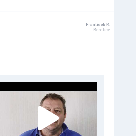
Frantisek R.
Borotice