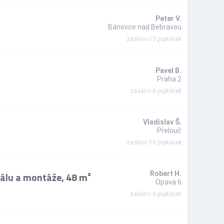
Peter V.
Bánovce nad Bebravou
zadáno 13 poptávek
Pavel B.
Praha 2
zadáno 6 poptávek
Vladislav Š.
Přelouč
zadáno 10 poptávek
iálu a montáže, 48 m²
Robert H.
Opava 6
zadáno 8 poptávek