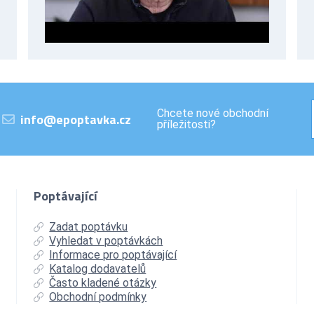
Chcete nové obchodní
info@epoptavka.cz
příležitosti?
Poptávající
Zadat poptávku
Vyhledat v poptávkách
Informace pro poptávající
Katalog dodavatelů
Často kladené otázky
Obchodní podmínky