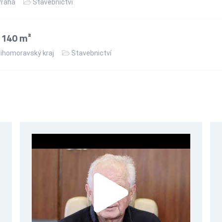
Praha
Stavebnictví
 140 m²
ihomoravský kraj
Stavebnictví