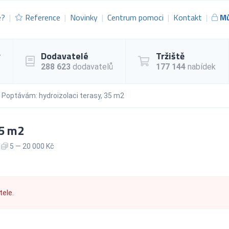
e?
Reference
Novinky
Centrum pomoci
Kontakt
Mů
y
Dodavatelé
Tržiště
288 623
dodavatelů
177 144
nabídek
Poptávám: hydroizolaci terasy, 35 m2
35 m2
5 — 20 000 Kč
tele.