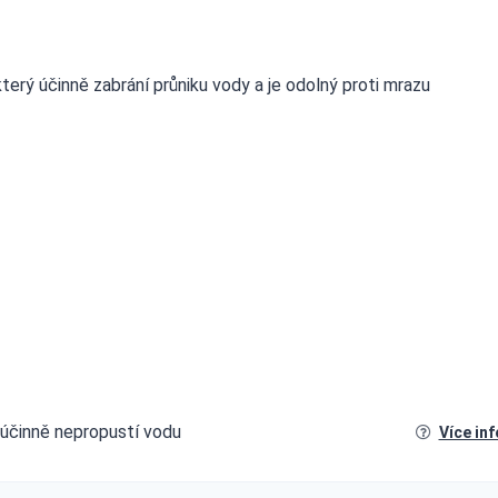
který účinně zabrání průniku vody a je odolný proti mrazu
 účinně nepropustí vodu
Více in