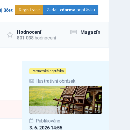
Registrace
Zadat
zdarma
poptávku
j účet
Hodnocení
Magazín
801 038
hodnocení
Partnerská poptávka
Ilustrativní obrázek
Publikováno
3. 6. 2026 14:55