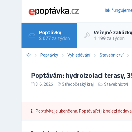
Jak fungujem
Poptávky
Veřejné zakázk
2 077
za týden
1 199
za týden
Poptávky
Vyhledávání
Stavebnictví
Poptávám: hydroizolaci terasy, 
3. 6. 2026
Středočeský kraj
Stavebnictví
Poptávka je ukončena. Poptávající již nalezl dodava