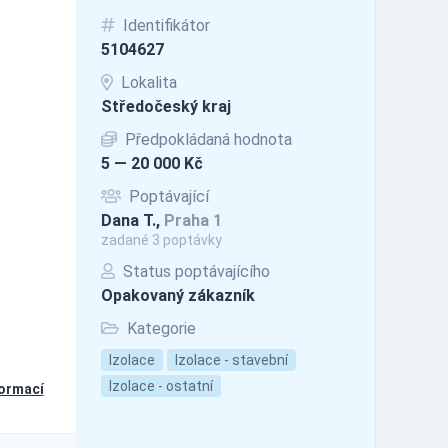
Identifikátor
5104627
Lokalita
Středočeský kraj
Předpokládaná hodnota
5 — 20 000 Kč
Poptávající
Dana T.,
Praha 1
zadané 3 poptávky
Status poptávajícího
Opakovaný zákazník
Kategorie
Izolace
Izolace - stavební
Izolace - ostatní
formací