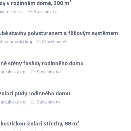
dy v rodinném domě, 200 m²
iberecký kraj
Stavebnictví
ubé stavby polystyrenem a fóliovým systémem
ihomoravský kraj
Stavebnictví
dné stěny fasády rodinného domu
ardubický kraj
Stavebnictví
izolaci půdy rodinného domu
ardubický kraj
Stavebnictví
kustickou izolaci střechy, 88 m²