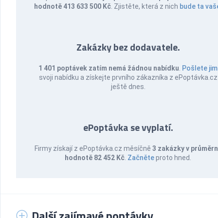
hodnotě 413 633 500 Kč
. Zjistěte, která z nich
bude ta vaš
Zakázky bez dodavatele.
1 401 poptávek zatím nemá žádnou nabídku
.
Pošlete jim
svoji nabídku a získejte prvního zákazníka z ePoptávka.cz
ještě dnes.
ePoptávka se vyplatí.
Firmy získají z ePoptávka.cz měsíčně
3 zakázky v průměr
hodnotě 82 452 Kč
.
Začněte
proto hned.
Další zajímavé poptávky