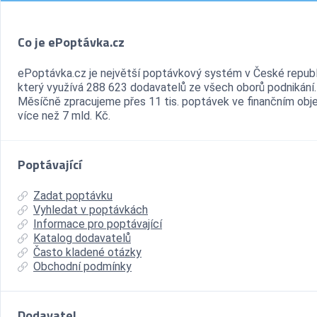
Co je ePoptávka.cz
ePoptávka.cz je největší poptávkový systém v České republ
který využívá 288 623 dodavatelů ze všech oborů podnikání.
Měsíčně zpracujeme přes 11 tis. poptávek ve finančním ob
více než 7 mld. Kč.
Poptávající
Zadat poptávku
Vyhledat v poptávkách
Informace pro poptávající
Katalog dodavatelů
Často kladené otázky
Obchodní podmínky
Dodavatel