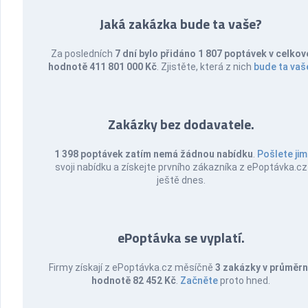
Jaká zakázka bude ta vaše?
Za posledních
7 dní bylo přidáno 1 807 poptávek v celkov
hodnotě 411 801 000 Kč
. Zjistěte, která z nich
bude ta vaš
Zakázky bez dodavatele.
1 398 poptávek zatím nemá žádnou nabídku
.
Pošlete jim
svoji nabídku a získejte prvního zákazníka z ePoptávka.cz
ještě dnes.
ePoptávka se vyplatí.
Firmy získají z ePoptávka.cz měsíčně
3 zakázky v průměr
hodnotě 82 452 Kč
.
Začněte
proto hned.