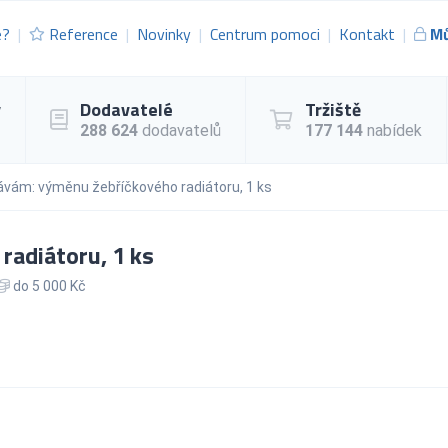
e?
Reference
Novinky
Centrum pomoci
Kontakt
Mů
y
Dodavatelé
Tržiště
288 624
dodavatelů
177 144
nabídek
vám: výměnu žebříčkového radiátoru, 1 ks
adiátoru, 1 ks
do 5 000 Kč