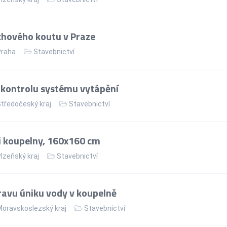
hového koutu v Praze
Praha
Stavebnictví
kontrolu systému vytápění
tředočeský kraj
Stavebnictví
i koupelny, 160x160 cm
lzeňský kraj
Stavebnictví
ravu úniku vody v koupelně
oravskoslezský kraj
Stavebnictví