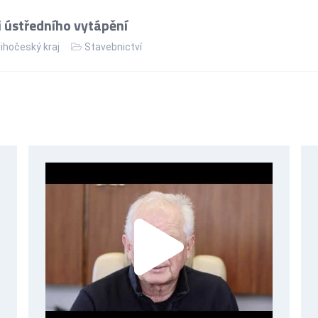
 ústředního vytápění
ihočeský kraj
Stavebnictví