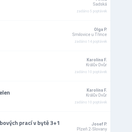
Sadská
zadáno 5 poptávek
Olga P.
Smilovice u Třince
zadáno 14 poptávek
Karolína F.
Králův Dvůr
zadáno 10 poptávek
elen
Karolína F.
Králův Dvůr
zadáno 10 poptávek
bových prací v bytě 3+1
Josef P.
Plzeň 2-Slovany