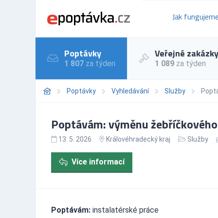
Jak fungujem
Poptávky
Veřejné zakázk
1 807
za týden
1 089
za týden
Poptávky
Vyhledávání
Služby
Poptá
Poptávám: výměnu žebříčkového r
13. 5. 2026
Královéhradecký kraj
Služby
Více informací
Poptávám:
instalatérské práce