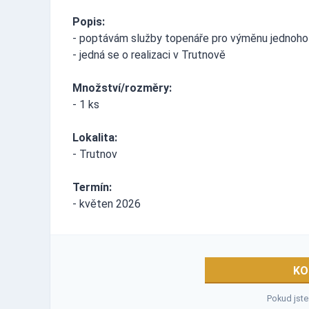
Popis:
- poptávám služby topenáře pro výměnu jednoho 
- jedná se o realizaci v Trutnově
Množství/rozměry:
- 1 ks
Lokalita:
- Trutnov
Termín:
- květen 2026
KO
Pokud jste