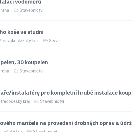
talaci vodoměrů
Praha
Stavebnictví
o koše ve studni
oravskoslezský kraj
Servis
upelen, 30 koupelen
Praha
Stavebnictví
aře/instalatéry pro kompletní hrubé instalace koup
tředočeský kraj
Stavebnictví
ového manžela na provedení drobných oprav a údrž
lzeňský kraj
Stavebnictví