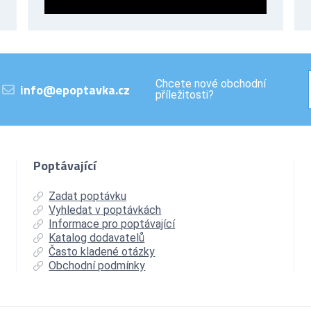
Chcete nové obchodní
info@epoptavka.cz
příležitosti?
Poptávající
Zadat poptávku
Vyhledat v poptávkách
Informace pro poptávající
Katalog dodavatelů
Často kladené otázky
Obchodní podmínky