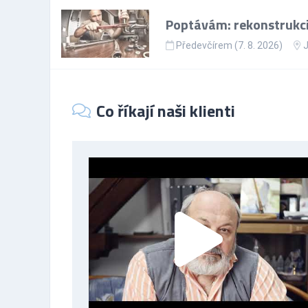
Poptávám: rekonstrukci
Předevčírem (7. 8. 2026)
J
Co říkají naši klienti