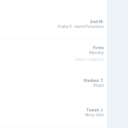
Emil M.
Praha 9 - Horní Počernice
Firma
Klecany
zadané 3 poptávky
Vladimir T.
Plzeň
Tomáš J.
Nový Jičín