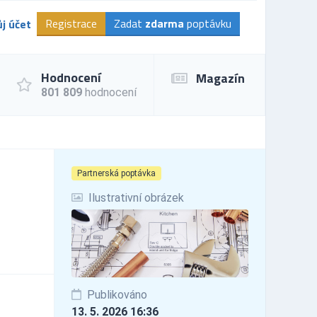
Registrace
Zadat
zdarma
poptávku
j účet
Hodnocení
Magazín
801 809
hodnocení
Partnerská poptávka
Ilustrativní obrázek
Publikováno
13. 5. 2026 16:36