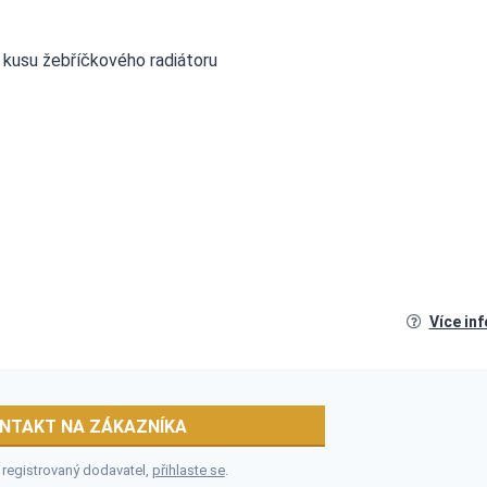
kusu žebříčkového radiátoru
Více in
NTAKT NA ZÁKAZNÍKA
 registrovaný dodavatel,
přihlaste se
.