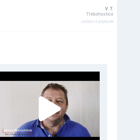
V. T.
Třebohostice
zadáno 6 poptávek