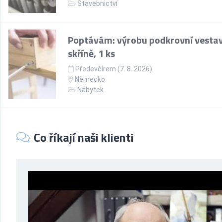
Stavebnictví
Poptávám: výrobu podkrovní vesta
skříně, 1 ks
Předevčírem (7. 8. 2026)
Německo
Nábytek
Co říkají naši klienti