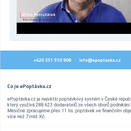
+420 251 510 908
info@epoptavka.cz
|
Co je ePoptávka.cz
ePoptávka.cz je největší poptávkový systém v České republ
který využívá 288 623 dodavatelů ze všech oborů podnikání.
Měsíčně zpracujeme přes 11 tis. poptávek ve finančním ob
více než 7 mld. Kč.