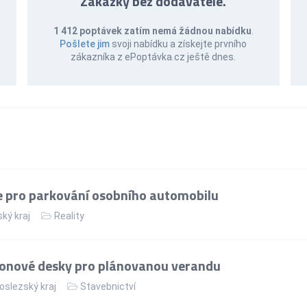
Zakázky bez dodavatele.
1 412 poptávek zatím nemá žádnou nabídku
.
Pošlete jim
svoji nabídku a získejte prvního
zákazníka z ePoptávka.cz ještě dnes.
 pro parkování osobního automobilu
ský kraj
Reality
tonové desky pro plánovanou verandu
slezský kraj
Stavebnictví