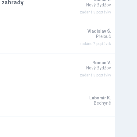
u zahrady
Nový Bydžov
zadané 3 poptávky
Vladislav Š.
Přelouč
zadáno 7 poptávek
Roman V.
Nový Bydžov
zadané 3 poptávky
Lubomír K.
Bechyně