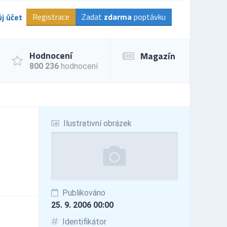
Registrace
Zadat
zdarma
poptávku
j účet
Hodnocení
Magazín
800 236
hodnocení
Ilustrativní obrázek
Publikováno
25. 9. 2006 00:00
Identifikátor