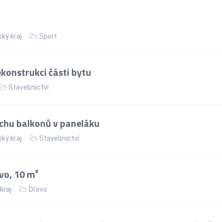
ský kraj
Sport
konstrukci části bytu
Stavebnictví
chu balkonů v paneláku
ský kraj
Stavebnictví
vo, 10 m³
kraj
Dřevo