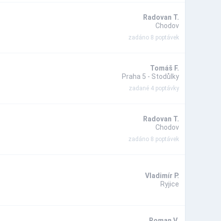
Radovan T.
Chodov
zadáno 8 poptávek
Tomáš F.
Praha 5 - Stodůlky
zadané 4 poptávky
Radovan T.
Chodov
zadáno 8 poptávek
Vladimír P.
Ryjice
Roman V.