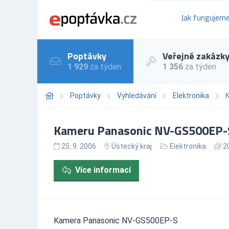
Jak fungujem
Poptávky
Veřejné zakázk
1 929
za týden
1 356
za týden
Poptávky
Vyhledávání
Elektronika
Kameru Panasonic NV-GS500EP-S
25. 9. 2006
Ústecký kraj
Elektronika
20
Více informací
Kamera Panasonic NV-GS500EP-S