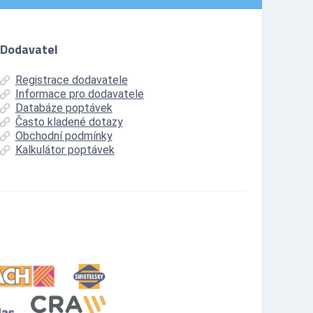
Dodavatel
Registrace dodavatele
Informace pro dodavatele
Databáze poptávek
Často kladené dotazy
Obchodní podmínky
Kalkulátor poptávek