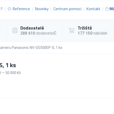
e?
Reference
Novinky
Centrum pomoci
Kontakt
Mů
y
Dodavatelé
Tržiště
288 610
dodavatelů
177 150
nabídek
Kameru Panasonic NV-GS500EP-S, 1 ks
, 1 ks
 — 50 000 Kč