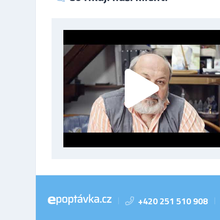
+420 251 510 908
|
|