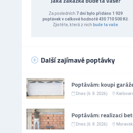
Jaká zakázka bude ta vaše?
Za posledních
7 dní bylo přidáno 1 929
poptávek v celkové hodnotě 430 710 500 Kč
.
Zjistěte, která z nich
bude ta vaše
.
Další zajímavé poptávky
Poptávám: koupi garáže
Dnes (6. 8. 2026)
Karlovar
Poptávám: realizaci be
Dnes (6. 8. 2026)
Moravsko