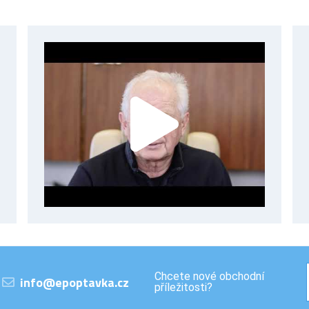
Chcete nové obchodní
info@epoptavka.cz
příležitosti?