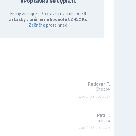
ePoptávka se vyplatí.
Firmy získají z ePoptávka.cz měsíčně
3
zakázky v průměrné hodnotě 82 452 Kč
.
Začněte
proto hned.
Radovan T.
Chodov
zadáno 8 poptávek
Petr T.
Těrlicko
zadáno 9 poptávek