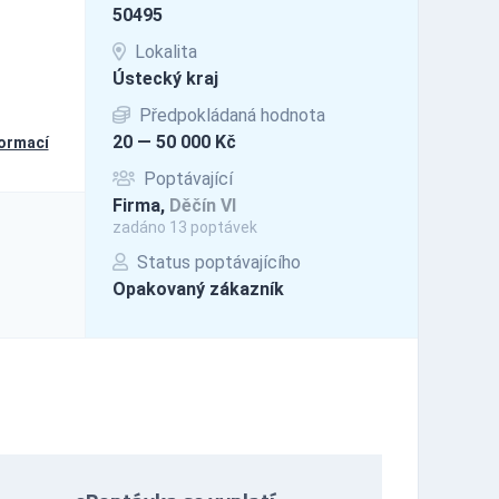
50495
Lokalita
Ústecký kraj
Předpokládaná hodnota
20 — 50 000 Kč
formací
Poptávající
Firma,
Děčín VI
zadáno 13 poptávek
Status poptávajícího
Opakovaný zákazník