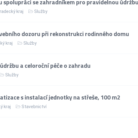
spolupráci se zahradníkem pro pravidelnou údržb
radecký kraj
Služby
avebního dozoru při rekonstrukci rodinného domu
ký kraj
Služby
údržbu a celoroční péče o zahradu
Služby
izace s instalací jednotky na střeše, 100 m2
ý kraj
Stavebnictví