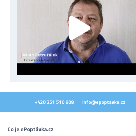
+420 251 510 908
info@epoptavka.cz
|
Co je ePoptávka.cz