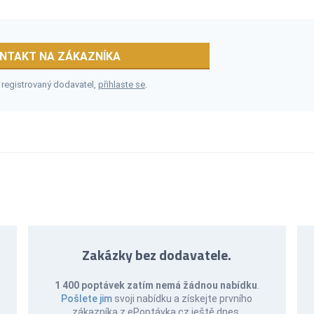
NTAKT NA ZÁKAZNÍKA
 registrovaný dodavatel,
přihlaste se
.
Zakázky bez dodavatele.
1 400 poptávek zatím nemá žádnou nabídku
.
Pošlete jim
svoji nabídku a získejte prvního
zákazníka z ePoptávka.cz ještě dnes.