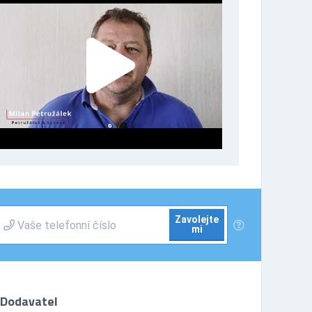
Zavolejte
mi
Dodavatel