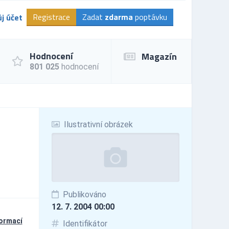
Registrace
Zadat
zdarma
poptávku
j účet
Hodnocení
Magazín
801 025
hodnocení
Ilustrativní obrázek
Publikováno
12. 7. 2004 00:00
formací
Identifikátor