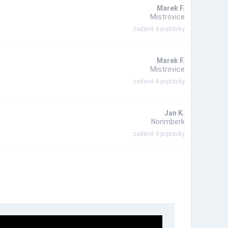
Marek F.
Mistrovice
zadané 4 poptávky
Marek F.
Mistrovice
zadané 4 poptávky
Jan K.
Norimberk
zadané 4 poptávky