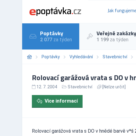
Jak fungujem
Poptávky
Veřejné zakázk
2 077
za týden
1 199
za týden
Poptávky
Vyhledávání
Stavebnictví
Rolovací garážová vrata s DO v h
12. 7. 2004
Stavebnictví
[Nelze určit]
Více informací
Rolovací garážová vrata s DO v hnědé barvě v*