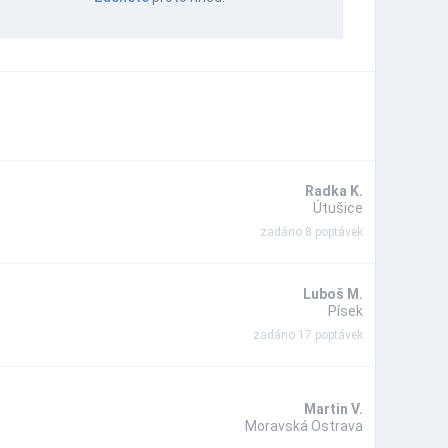
Radka K.
Útušice
zadáno 8 poptávek
Luboš M.
Písek
zadáno 17 poptávek
Martin V.
Moravská Ostrava