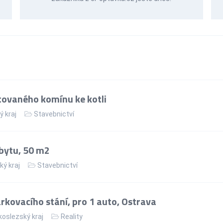
ovaného komínu ke kotli
ý kraj
Stavebnictví
bytu, 50 m2
ký kraj
Stavebnictví
kovacího stání, pro 1 auto, Ostrava
oslezský kraj
Reality