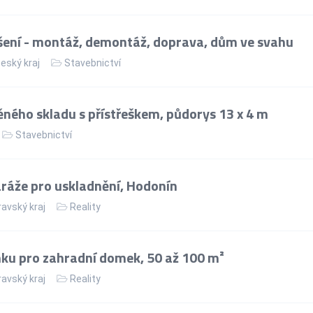
ení - montáž, demontáž, doprava, dům ve svahu
eský kraj
Stavebnictví
ného skladu s přístřeškem, půdorys 13 x 4 m
Stavebnictví
áže pro uskladnění, Hodonín
avský kraj
Reality
ku pro zahradní domek, 50 až 100 m²
avský kraj
Reality