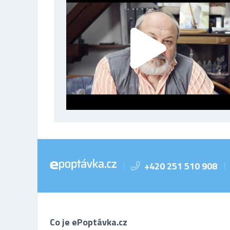
+420 251 510 908
|
|
Co je ePoptávka.cz