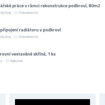
řské práce v rámci rekonstrukce podkroví, 80m2
cký kraj
Stavebnictví
řipojení radiátoru v podkroví
cký kraj
Stavebnictví
ovní vestavěné skříně, 1 ks
ko
Nábytek