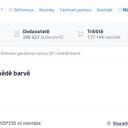
e?
Reference
Novinky
Centrum pomoci
Kontakt
Mů
y
Dodavatelé
Tržiště
288 623
dodavatelů
177 144
nabídek
Rolovací garážová vrata s DO v hnědé barvě
nědé barvě
š 205*250 vč.montáže
Více in