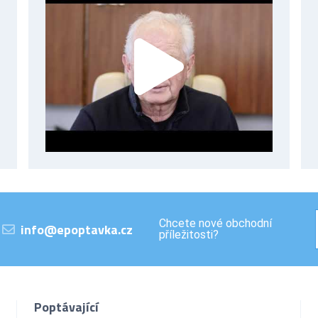
Chcete nové obchodní
info@epoptavka.cz
příležitosti?
Poptávající