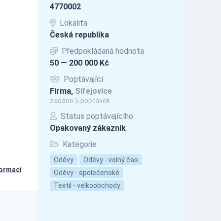
4770002
Lokalita
Česká republika
Předpokládaná hodnota
50 — 200 000 Kč
Poptávající
Firma,
Siřejovice
zadáno 5 poptávek
Status poptávajícího
Opakovaný zákazník
Kategorie
Oděvy
Oděvy - volný čas
formací
Oděvy - společenské
Textil - velkoobchody