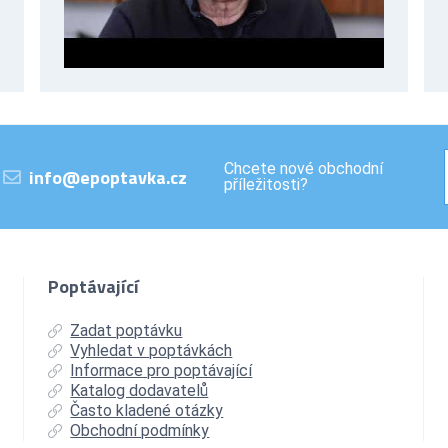
Chcete nové obchodní
info@epoptavka.cz
příležitosti?
Poptávající
Zadat poptávku
Vyhledat v poptávkách
Informace pro poptávající
Katalog dodavatelů
Často kladené otázky
Obchodní podmínky