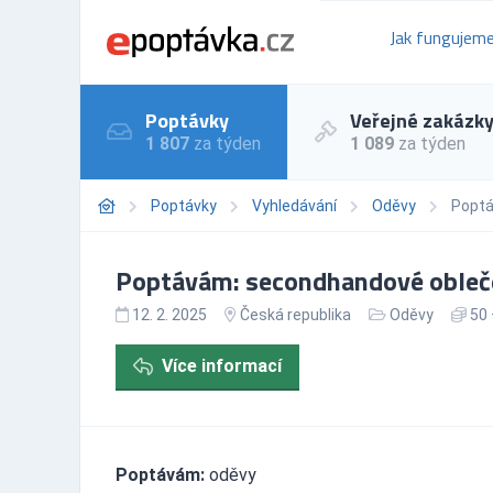
Jak fungujem
Poptávky
Veřejné zakázk
1 807
za týden
1 089
za týden
Poptávky
Vyhledávání
Oděvy
Poptá
Poptávám: secondhandové obleče
12. 2. 2025
Česká republika
Oděvy
50 
Více informací
Poptávám:
oděvy