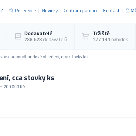
e?
Reference
Novinky
Centrum pomoci
Kontakt
Mů
y
Dodavatelé
Tržiště
288 623
dodavatelů
177 144
nabídek
vám: secondhandové oblečení, cca stovky ks
ní, cca stovky ks
— 200 000 Kč