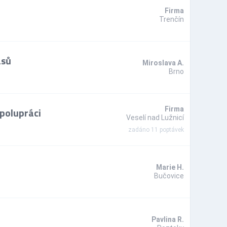
Firma
Trenčín
asů
Miroslava A.
Brno
polupráci
Firma
Veselí nad Lužnicí
zadáno 11 poptávek
Marie H.
Bučovice
Pavlina R.