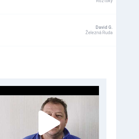
Roztoky
David G.
Železná Ruda