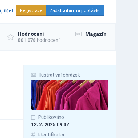
Registrace
Zadat
zdarma
poptávku
j účet
Hodnocení
Magazín
801 078
hodnocení
Ilustrativní obrázek
Publikováno
12. 2. 2025 09:32
Identifikátor