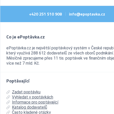
+420 251 510 908
info@epoptavka.cz
|
Co je ePoptávka.cz
ePoptávka.cz je největší poptávkový systém v České republ
který využívá 288 612 dodavatelů ze všech oborů podnikání.
Měsíčně zpracujeme přes 11 tis. poptávek ve finančním ob
více než 7 mld. Kč.
Poptávající
Zadat poptávku
Vyhledat v poptávkách
Informace pro poptávající
Katalog dodavatelů
Často kladené otázky