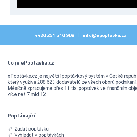
+420 251 510 908
info@epoptavka.cz
|
Co je ePoptávka.cz
ePoptávka.cz je největší poptávkový systém v České republ
který využívá 288 623 dodavatelů ze všech oborů podnikání.
Měsíčně zpracujeme přes 11 tis. poptávek ve finančním ob
více než 7 mld. Kč.
Poptávající
Zadat poptávku
Vyhledat v poptávkách