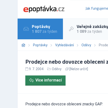
Jak fungujem
Poptávky
Veřejné zakázk
1 807
za týden
1 089
za týden
Poptávky
Vyhledávání
Oděvy
Prode
Prodejce nebo dovozce obleceni 
9. 7. 2004
Oděvy
[Nelze určit]
Více informací
Prodejce nebo dovozce obleceni znacky GAP.