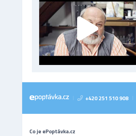
+420 251 510 908
|
|
Co je ePoptávka.cz