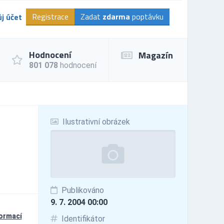
Registrace
Zadat
zdarma
poptávku
j účet
Hodnocení
Magazín
801 078
hodnocení
Ilustrativní obrázek
Publikováno
9. 7. 2004 00:00
formací
Identifikátor