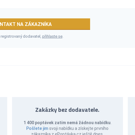
NTAKT NA ZÁKAZNÍKA
 registrovaný dodavatel,
přihlaste se
.
Zakázky bez dodavatele.
1 400 poptávek zatím nemá žádnou nabídku
.
Pošlete jim
svoji nabídku a získejte prvního
zákazníka z ePoptávka.cz ještě dnes.