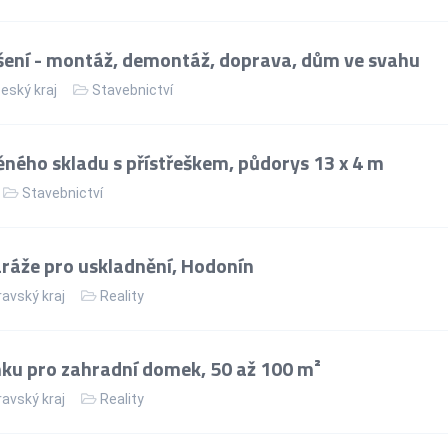
ení - montáž, demontáž, doprava, dům ve svahu
eský kraj
Stavebnictví
ného skladu s přístřeškem, půdorys 13 x 4 m
Stavebnictví
áže pro uskladnění, Hodonín
avský kraj
Reality
ku pro zahradní domek, 50 až 100 m²
avský kraj
Reality