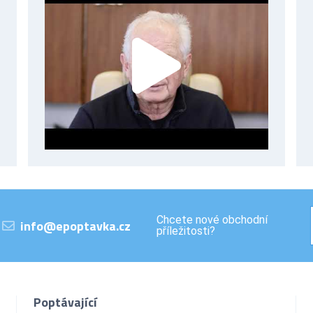
Chcete nové obchodní
info@epoptavka.cz
příležitosti?
Poptávající