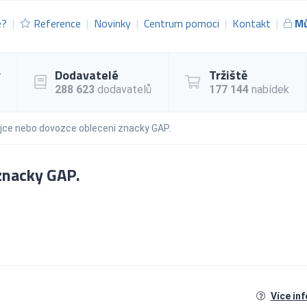
e?
Reference
Novinky
Centrum pomoci
Kontakt
Mů
y
Dodavatelé
Tržiště
288 623
dodavatelů
177 144
nabídek
jce nebo dovozce obleceni znacky GAP.
znacky GAP.
Více in