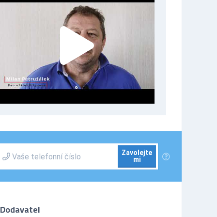
Zavolejte
mi
Dodavatel