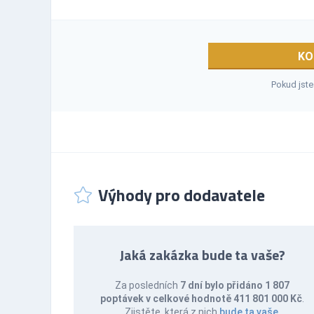
KO
Pokud jste
Výhody pro dodavatele
Jaká zakázka bude ta vaše?
Za posledních
7 dní bylo přidáno 1 807
poptávek v celkové hodnotě 411 801 000 Kč
.
Zjistěte, která z nich
bude ta vaše
.