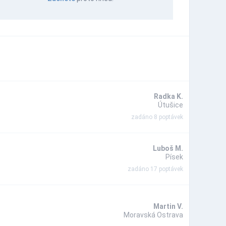
Radka K.
Útušice
zadáno 8 poptávek
Luboš M.
Písek
zadáno 17 poptávek
Martin V.
Moravská Ostrava