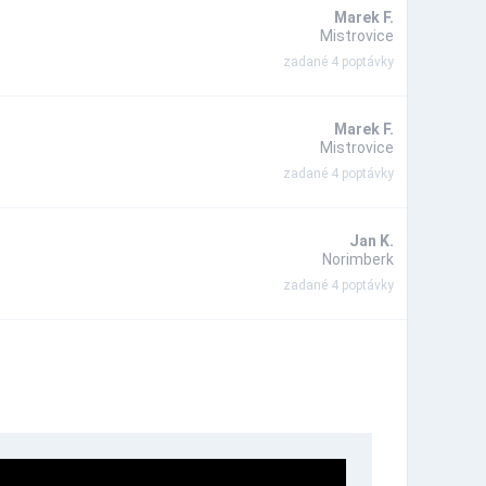
Marek F.
Mistrovice
zadané 4 poptávky
Marek F.
Mistrovice
zadané 4 poptávky
Jan K.
Norimberk
zadané 4 poptávky