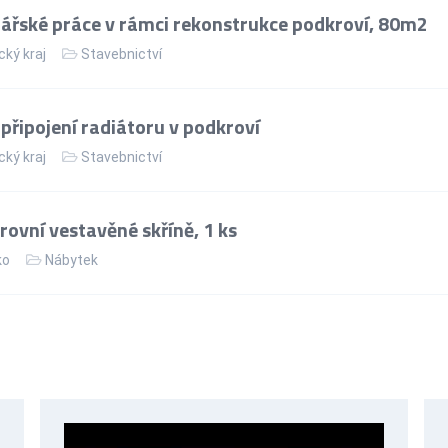
řské práce v rámci rekonstrukce podkroví, 80m2
cký kraj
Stavebnictví
řipojení radiátoru v podkroví
cký kraj
Stavebnictví
ovní vestavěné skříně, 1 ks
ko
Nábytek