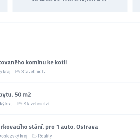
ovaného komínu ke kotli
ý kraj
Stavebnictví
bytu, 50 m2
ký kraj
Stavebnictví
kovacího stání, pro 1 auto, Ostrava
oslezský kraj
Reality