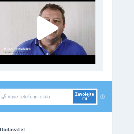
Zavolejte
mi
Dodavatel