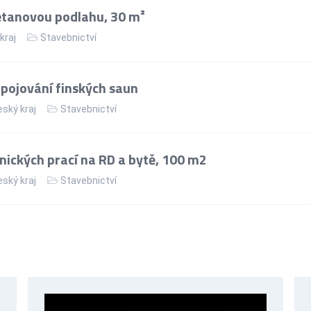
etanovou podlahu, 30 m²
kraj
Stavebnictví
apojování finských saun
ský kraj
Stavebnictví
nických prací na RD a bytě, 100 m2
ský kraj
Stavebnictví