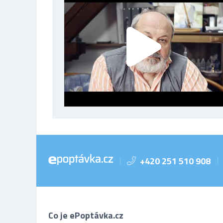
+420 251 510 908
|
|
Co je ePoptávka.cz