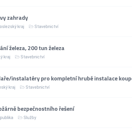
avy zahrady
slezský kraj
Stavebnictví
ní železa, 200 tun železa
ý kraj
Stavebnictví
aře/instalatéry pro kompletní hrubé instalace koup
ský kraj
Stavebnictví
ožárně bezpečnostního řešení
publika
Služby