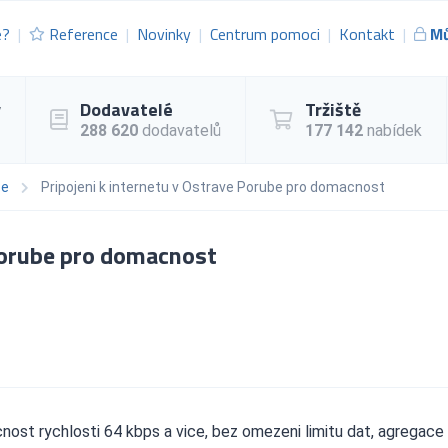
e?
Reference
Novinky
Centrum pomoci
Kontakt
Mů
y
Dodavatelé
Tržiště
288 620
dodavatelů
177 142
nabídek
ce
Pripojeni k internetu v Ostrave Porube pro domacnost
 Porube pro domacnost
nost rychlosti 64 kbps a vice, bez omezeni limitu dat, agregace