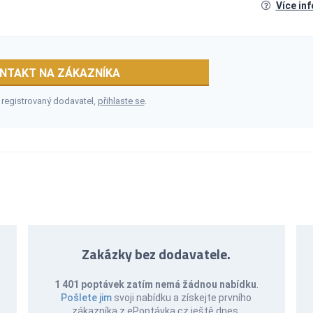
Více in
NTAKT NA ZÁKAZNÍKA
 registrovaný dodavatel,
přihlaste se
.
Zakázky bez dodavatele.
1 401 poptávek zatím nemá žádnou nabídku
.
Pošlete jim
svoji nabídku a získejte prvního
zákazníka z ePoptávka.cz ještě dnes.