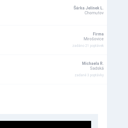
Šárka Jelínek L.
Chomutov
Firma
Mirošovice
zadáno 21 poptávek
Michaela R.
Sadská
zadané 3 poptávky