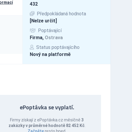
formací
432
Předpokládaná hodnota
[Nelze určit]
Poptávající
Firma,
Ostrava
Status poptávajícího
Nový na platformě
ePoptávka se vyplatí.
Firmy získají z ePoptávka.cz měsíčně
3
zakázky v průměrné hodnotě 82 452 Kč
.
Začněte
proto hned.