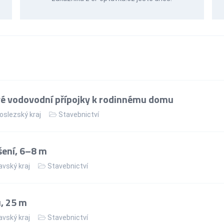
vé vodovodní přípojky k rodinnému domu
slezský kraj
Stavebnictví
ení, 6–8 m
vský kraj
Stavebnictví
, 25 m
vský kraj
Stavebnictví