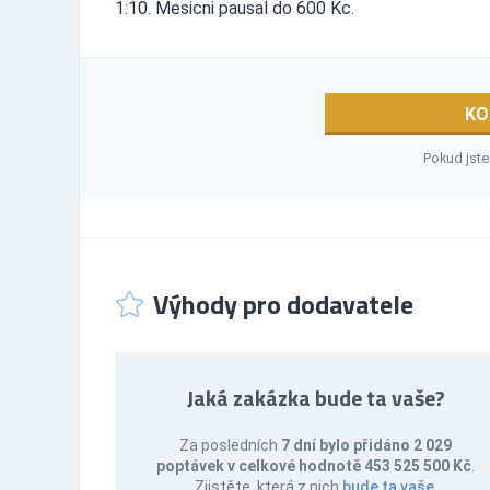
1:10. Mesicni pausal do 600 Kc.
KO
Pokud jste
Výhody pro dodavatele
Jaká zakázka bude ta vaše?
Za posledních
7 dní bylo přidáno 2 029
poptávek v celkové hodnotě 453 525 500 Kč
.
Zjistěte, která z nich
bude ta vaše
.