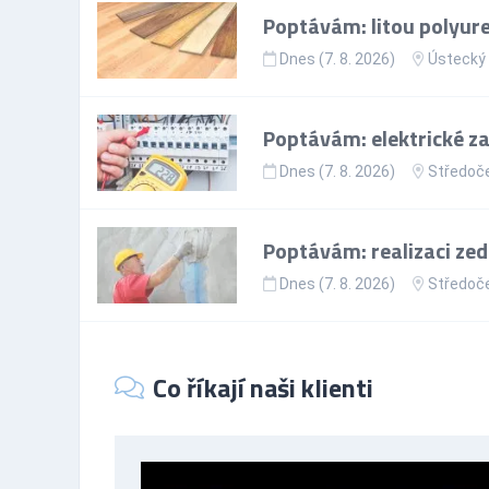
Poptávám: litou polyur
Dnes (7. 8. 2026)
Ústecký 
Poptávám: elektrické z
Dnes (7. 8. 2026)
Středoče
Poptávám: realizaci zed
Dnes (7. 8. 2026)
Středoče
Co říkají naši klienti