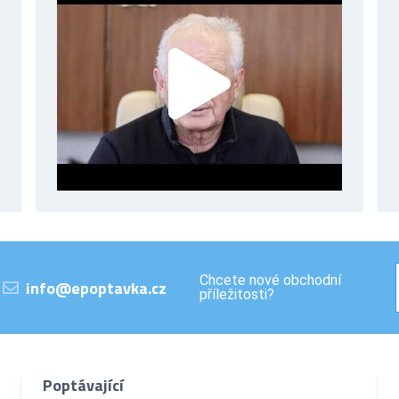
Chcete nové obchodní
info@epoptavka.cz
příležitosti?
Poptávající