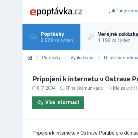
Jak fungujem
Poptávky
Veřejné zakázk
2 029
za týden
1 199
za týden
Poptávky
Vyhledávání
IT telekomunika
Pripojeni k internetu v Ostrave
8. 7. 2004
IT telekomunikace
[Nelze určit]
Více informací
Pripojeni k internetu v Ostrave Porube pro domac