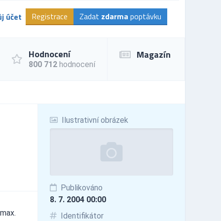
Registrace
Zadat
zdarma
poptávku
j účet
Hodnocení
Magazín
800 712
hodnocení
Ilustrativní obrázek
Publikováno
8. 7. 2004 00:00
 max.
Identifikátor