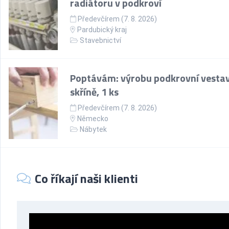
radiátoru v podkroví
Předevčírem (7. 8. 2026)
Pardubický kraj
Stavebnictví
Poptávám: výrobu podkrovní vesta
skříně, 1 ks
Předevčírem (7. 8. 2026)
Německo
Nábytek
Co říkají naši klienti