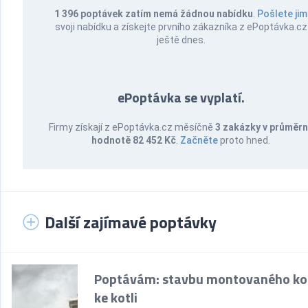
1 396 poptávek zatím nemá žádnou nabídku
.
Pošlete jim
svoji nabídku a získejte prvního zákazníka z ePoptávka.cz
ještě dnes.
ePoptávka se vyplatí.
Firmy získají z ePoptávka.cz měsíčně
3 zakázky v průměr
hodnotě 82 452 Kč
.
Začněte
proto hned.
Další zajímavé poptávky
Poptávám: stavbu montovaného k
ke kotli