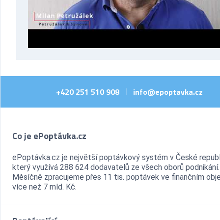
+420 251 510 908
info@epoptavka.cz
|
Co je ePoptávka.cz
ePoptávka.cz je největší poptávkový systém v České republ
který využívá 288 624 dodavatelů ze všech oborů podnikání.
Měsíčně zpracujeme přes 11 tis. poptávek ve finančním ob
více než 7 mld. Kč.