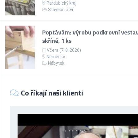
Pardubický kraj
Stavebnictví
Poptávám: výrobu podkrovní vesta
skříně, 1 ks
Včera (7. 8. 2026)
Německo
Nábytek
Co říkají naši klienti