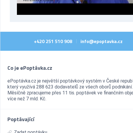
+420 251 510 908
info@epoptavka.cz
|
Co je ePoptávka.cz
ePoptávka.cz je největší poptávkový systém v České republ
který využívá 288 623 dodavatelů ze všech oborů podnikání.
Měsíčně zpracujeme přes 11 tis. poptávek ve finančním ob
více než 7 mld. Kč.
Poptávající
Zadat poptávku