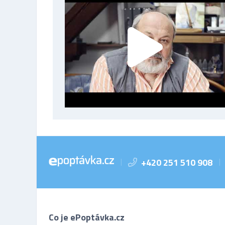
+420 251 510 908
|
|
Co je ePoptávka.cz