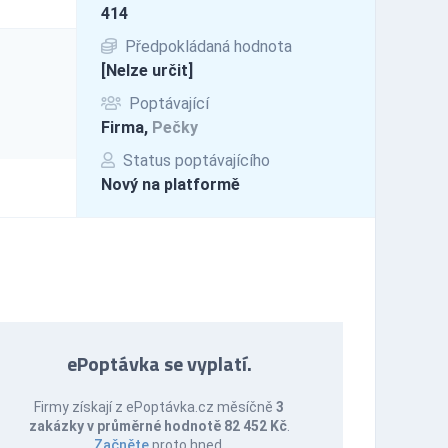
414
Předpokládaná hodnota
[Nelze určit]
Poptávající
Firma,
Pečky
Status poptávajícího
Nový na platformě
ePoptávka se vyplatí.
Firmy získají z ePoptávka.cz měsíčně
3
zakázky v průměrné hodnotě 82 452 Kč
.
Začněte
proto hned.