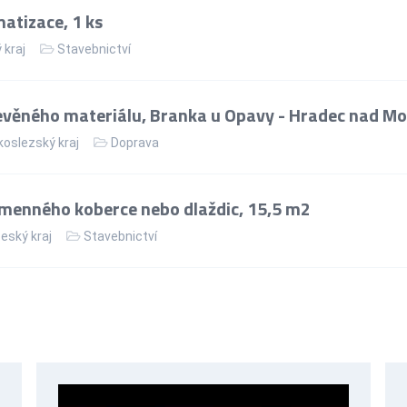
matizace, 1 ks
 kraj
Stavebnictví
věného materiálu, Branka u Opavy - Hradec nad Mo
oslezský kraj
Doprava
menného koberce nebo dlaždic, 15,5 m2
eský kraj
Stavebnictví