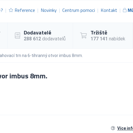
e?
Reference
Novinky
Centrum pomoci
Kontakt
Mů
y
Dodavatelé
Tržiště
288 612
dodavatelů
177 141
nabídek
ahovací trn na 6-tihranný otvor imbus 8mm.
tvor imbus 8mm.
Více in