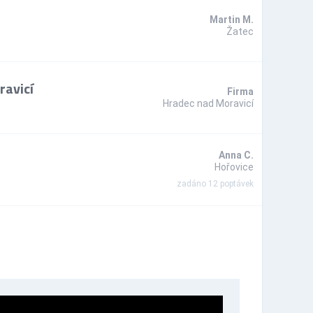
Martin M.
Žatec
ravicí
Firma
Hradec nad Moravicí
Anna C.
Hořovice
zadáno 12 poptávek