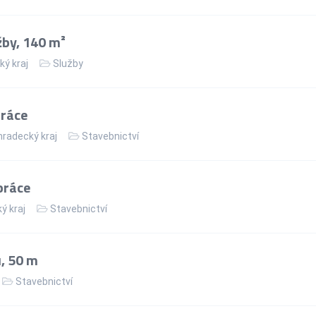
žby, 140 m²
ký kraj
Služby
práce
hradecký kraj
Stavebnictví
práce
ý kraj
Stavebnictví
, 50 m
Stavebnictví