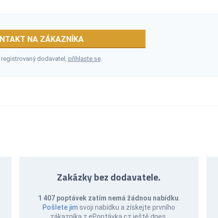
NTAKT NA ZÁKAZNÍKA
 registrovaný dodavatel,
přihlaste se
.
Zakázky bez dodavatele.
1 407 poptávek zatím nemá žádnou nabídku
.
Pošlete jim
svoji nabídku a získejte prvního
zákazníka z ePoptávka.cz ještě dnes.