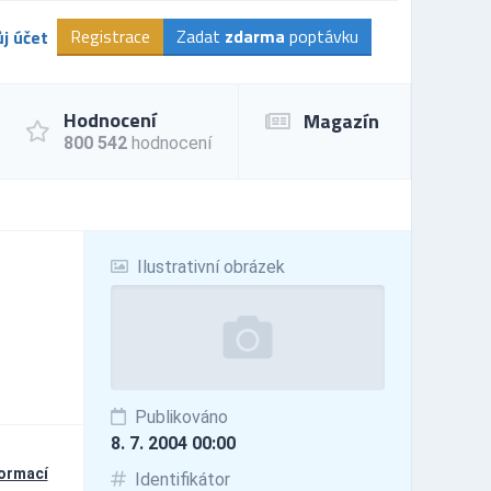
Registrace
Zadat
zdarma
poptávku
j účet
Hodnocení
Magazín
800 542
hodnocení
Ilustrativní obrázek
Publikováno
8. 7. 2004 00:00
formací
Identifikátor