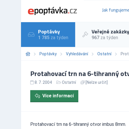
Jak fungujem
Poptávky
Veřejné zakázk
1 785
za týden
967
za týden
Poptávky
Vyhledávání
Ostatní
Prot
Protahovací trn na 6-tihranný o
8. 7. 2004
Ostatní
[Nelze určit]
Více informací
Protahovací trn na 6-tihranný otvor imbus 8mm.