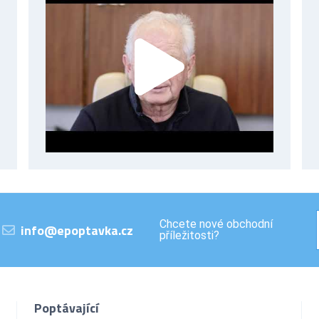
Chcete nové obchodní
info@epoptavka.cz
příležitosti?
Poptávající