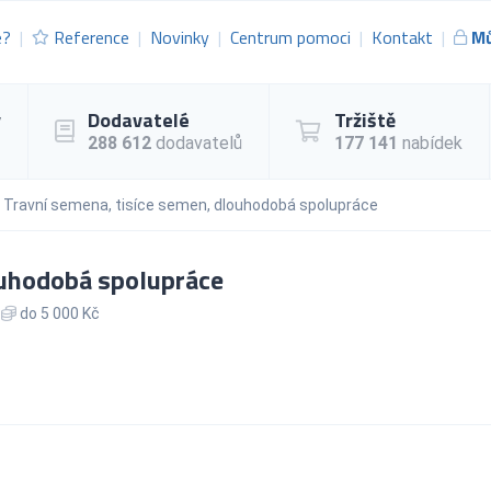
e?
Reference
Novinky
Centrum pomoci
Kontakt
Mů
y
Dodavatelé
Tržiště
288 612
dodavatelů
177 141
nabídek
Travní semena, tisíce semen, dlouhodobá spolupráce
ouhodobá spolupráce
do 5 000 Kč