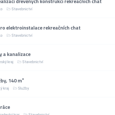
alizaci dřevěných konstrukcí rekreačních chat
ko
Stavebnictví
ro elektroinstalace rekreačních chat
ko
Stavebnictví
 a kanalizace
ský kraj
Stavebnictví
žby, 140 m²
ý kraj
Služby
práce
radecký kraj
Stavebnictví