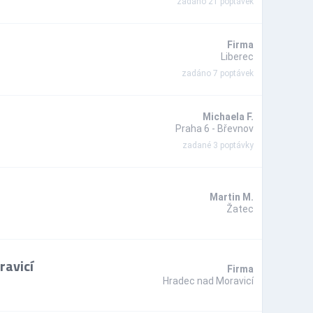
zadáno 21 poptávek
Firma
Liberec
zadáno 7 poptávek
Michaela F.
Praha 6 - Břevnov
zadané 3 poptávky
Martin M.
Žatec
ravicí
Firma
Hradec nad Moravicí