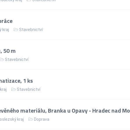
práce
 kraj
Stavebnictví
, 50 m
Stavebnictví
matizace, 1 ks
kraj
Stavebnictví
věného materiálu, Branka u Opavy - Hradec nad Mo
slezský kraj
Doprava