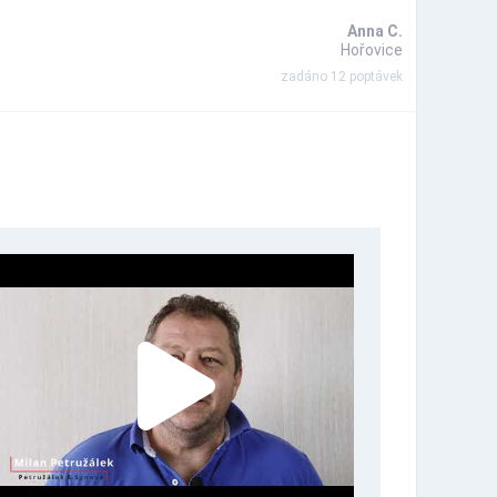
Anna C.
Hořovice
zadáno 12 poptávek