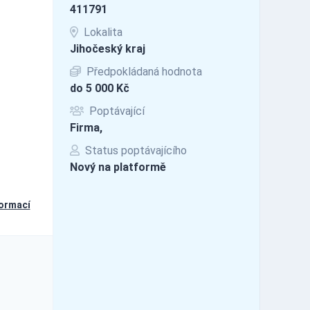
411791
Lokalita
Jihočeský kraj
Předpokládaná hodnota
do 5 000 Kč
Poptávající
Firma,
Status poptávajícího
Nový na platformě
formací