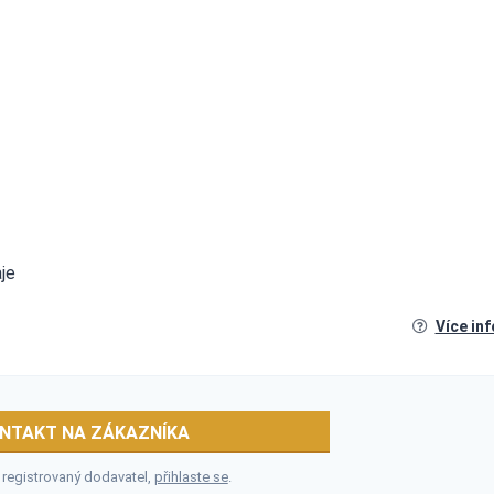
je
Více in
NTAKT NA ZÁKAZNÍKA
 registrovaný dodavatel,
přihlaste se
.