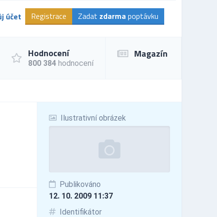
Registrace
Zadat
zdarma
poptávku
j účet
Hodnocení
Magazín
800 384
hodnocení
Ilustrativní obrázek
Publikováno
12. 10. 2009 11:37
Identifikátor