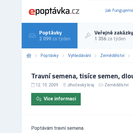
Jak fungujem
Poptávky
Veřejné zakázk
2 099
za týden
1 356
za týden
Poptávky
Vyhledávání
Zemědělství
Travní semena, tisíce semen, dl
12. 10. 2009
Jihočeský kraj
Zemědělství
Více informací
Poptávám travní semena.