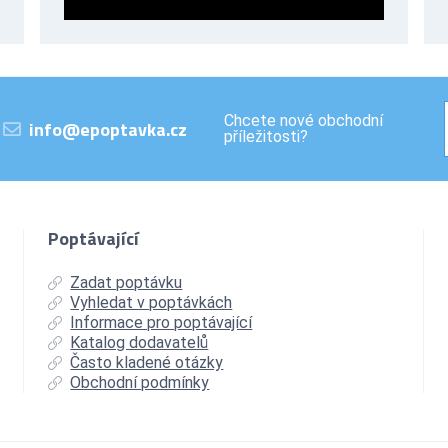
Chcete nové obchodní
info@epoptavka.cz
příležitosti?
Poptávající
Zadat poptávku
Vyhledat v poptávkách
Informace pro poptávající
Katalog dodavatelů
Často kladené otázky
Obchodní podmínky