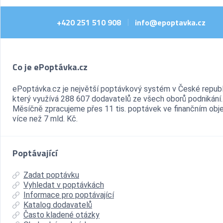
+420 251 510 908
info@epoptavka.cz
|
Co je ePoptávka.cz
ePoptávka.cz je největší poptávkový systém v České republ
který využívá 288 607 dodavatelů ze všech oborů podnikání.
Měsíčně zpracujeme přes 11 tis. poptávek ve finančním ob
více než 7 mld. Kč.
Poptávající
Zadat poptávku
Vyhledat v poptávkách
Informace pro poptávající
Katalog dodavatelů
Často kladené otázky