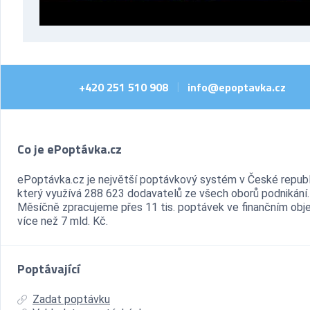
+420 251 510 908
info@epoptavka.cz
|
Co je ePoptávka.cz
ePoptávka.cz je největší poptávkový systém v České republ
který využívá 288 623 dodavatelů ze všech oborů podnikání.
Měsíčně zpracujeme přes 11 tis. poptávek ve finančním ob
více než 7 mld. Kč.
Poptávající
Zadat poptávku