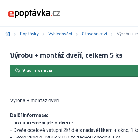
Poptávky
Vyhledávání
Stavebnictví
Výrobu + m
Výrobu + montáž dveří, celkem 5 ks
Více informací
Výroba + montáž dveří
Další informace:
- pro upřesnění jde o dveře:
- Dveře ocelové vstupní 2křídlé s nadsvětlíkem + okno, 1 k
- Dveře 2křídlé 1800x 2100 ze zádveří chodby, 1 ks