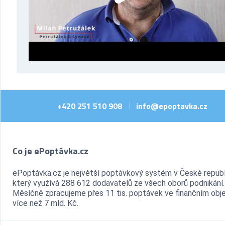
+420 251 510 908
info@epoptavka.cz
|
Co je ePoptávka.cz
ePoptávka.cz je největší poptávkový systém v České republ
který využívá 288 612 dodavatelů ze všech oborů podnikání.
Měsíčně zpracujeme přes 11 tis. poptávek ve finančním ob
více než 7 mld. Kč.