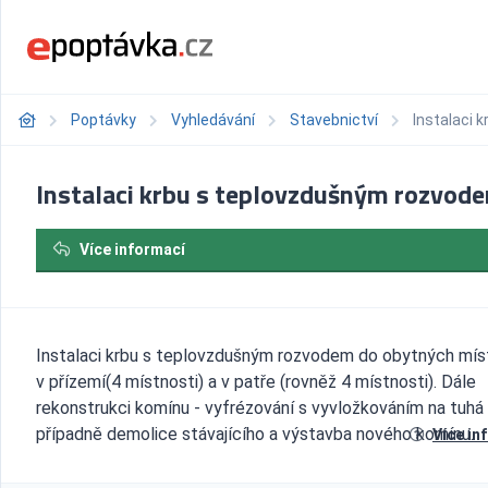
Poptávky
Vyhledávání
Stavebnictví
Instalaci 
Instalaci krbu s teplovzdušným rozvod
Více informací
Instalaci krbu s teplovzdušným rozvodem do obytných mís
v přízemí(4 místnosti) a v patře (rovněž 4 místnosti). Dále
rekonstrukci komínu - vyfrézování s vyvložkováním na tuhá 
případně demolice stávajícího a výstavba nového komínu.
Více in