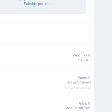
Začněte
proto hned.
Veronika P.
Frýdlant
Pavel K.
Nové Strašecí
zadáno 8 poptávek
Věra B.
Brno-Černá Pole