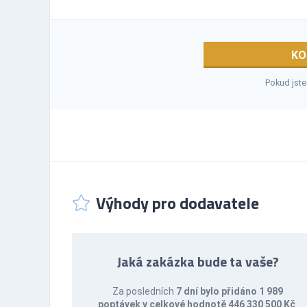
KO
Pokud jste
Výhody pro dodavatele
Jaká zakázka bude ta vaše?
Za posledních
7 dní bylo přidáno 1 989
poptávek v celkové hodnotě 446 330 500 Kč
.