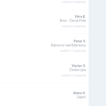
zadané 4 poptávky
Věra B.
Brno - Černá Pole
zadané 4 poptávky
Peter V.
Bánovce nad Bebravou
zadáno 13 poptávek
Václav S.
Česká Lípa
zadáno 9 poptávek
Alena H.
Zaječí