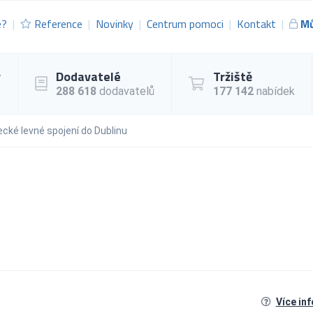
e?
Reference
Novinky
Centrum pomoci
Kontakt
Mů
y
Dodavatelé
Tržiště
288 618
dodavatelů
177 142
nabídek
ecké levné spojení do Dublinu
Více in