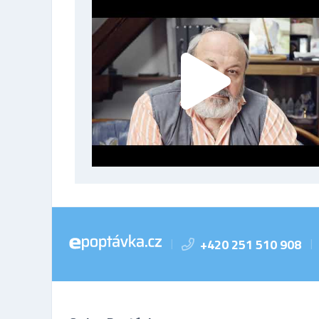
+420 251 510 908
|
|