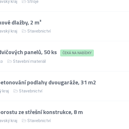
vský kraj
Stroje
ové dlažby, 2 m²
vský kraj
Stavebnictví
vičových panelů, 50 ks
ČEKÁ NA NABÍDKY
ko
Stavební materiál
betonování podlahy dvougaráže, 31 m2
 kraj
Stavebnictví
rostu ze střešní konstrukce, 8 m
vský kraj
Stavebnictví