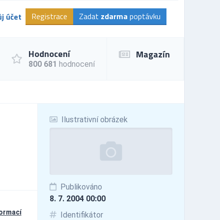
Registrace
Zadat
zdarma
poptávku
j účet
Hodnocení
Magazín
800 681
hodnocení
Ilustrativní obrázek
Publikováno
8. 7. 2004 00:00
formací
Identifikátor