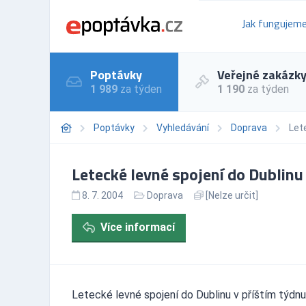
Jak fungujem
Poptávky
Veřejné zakázk
1 989
za týden
1 190
za týden
Poptávky
Vyhledávání
Doprava
Let
Letecké levné spojení do Dublinu
8. 7. 2004
Doprava
[Nelze určit]
Více informací
Letecké levné spojení do Dublinu v příštím týdnu