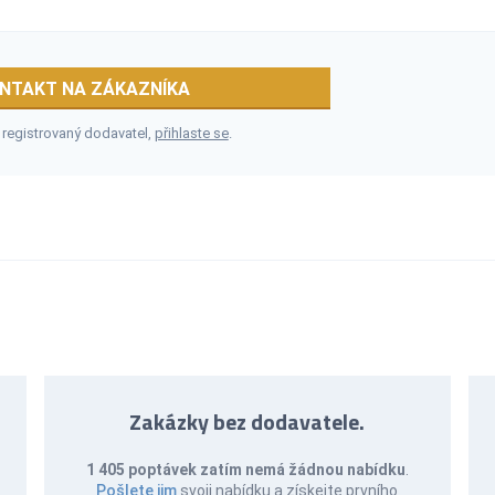
NTAKT NA ZÁKAZNÍKA
 registrovaný dodavatel,
přihlaste se
.
Zakázky bez dodavatele.
1 405 poptávek zatím nemá žádnou nabídku
.
Pošlete jim
svoji nabídku a získejte prvního