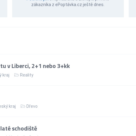
zákazníka z ePoptávka.cz ještě dnes.
u v Liberci, 2+1 nebo 3+kk
 kraj
Reality
ský kraj
Dřevo
laté schodiště