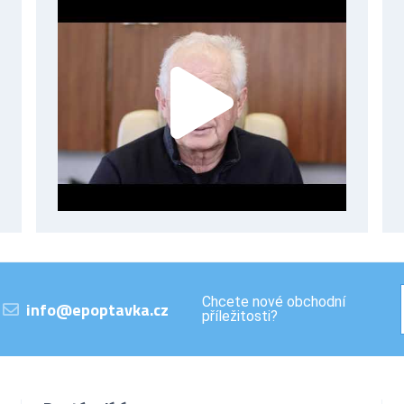
Chcete nové obchodní
info@epoptavka.cz
příležitosti?