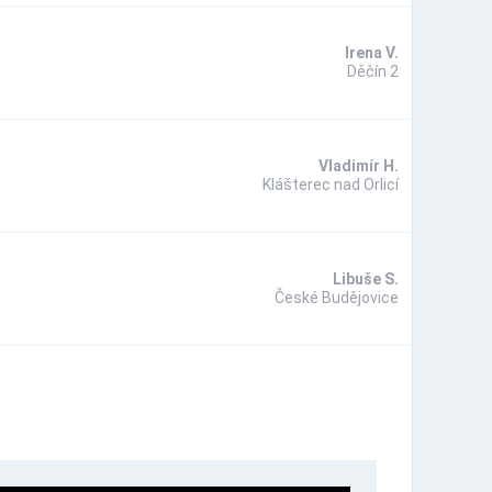
Irena V.
Děčín 2
Vladimír H.
Klášterec nad Orlicí
Libuše S.
České Budějovice