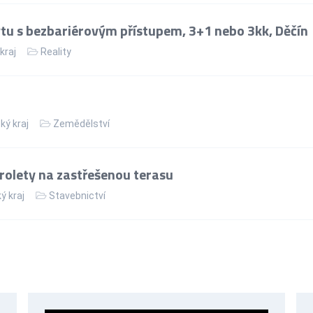
u s bezbariérovým přístupem, 3+1 nebo 3kk, Děčín
kraj
Reality
ký kraj
Zemědělství
 rolety na zastřešenou terasu
ý kraj
Stavebnictví