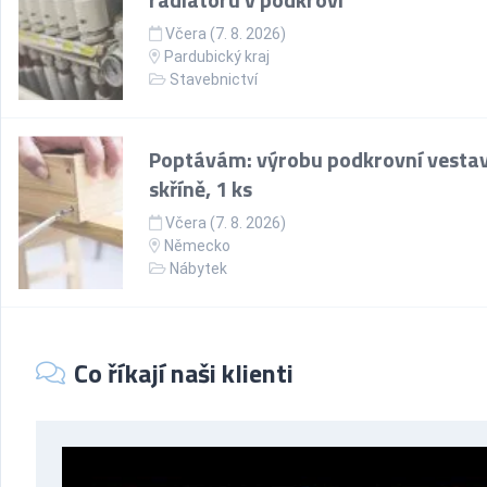
Včera (7. 8. 2026)
Pardubický kraj
Stavebnictví
Poptávám: výrobu podkrovní vesta
skříně, 1 ks
Včera (7. 8. 2026)
Německo
Nábytek
Co říkají naši klienti