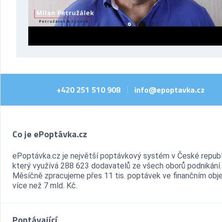
+420 251 510 908
info@epoptavka.cz
|
Co je ePoptávka.cz
ePoptávka.cz je největší poptávkový systém v České republ
který využívá 288 623 dodavatelů ze všech oborů podnikání.
Měsíčně zpracujeme přes 11 tis. poptávek ve finančním ob
více než 7 mld. Kč.
Poptávající