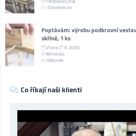
Pardubický kraj
Stavebnictví
Poptávám: výrobu podkrovní vesta
skříně, 1 ks
Včera (7. 8. 2026)
Německo
Nábytek
Co říkají naši klienti