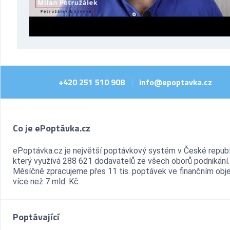
+420 251 510 908
info@epoptavka.cz
|
Co je ePoptávka.cz
ePoptávka.cz je největší poptávkový systém v České republ
který využívá 288 621 dodavatelů ze všech oborů podnikání.
Měsíčně zpracujeme přes 11 tis. poptávek ve finančním ob
více než 7 mld. Kč.
Poptávající