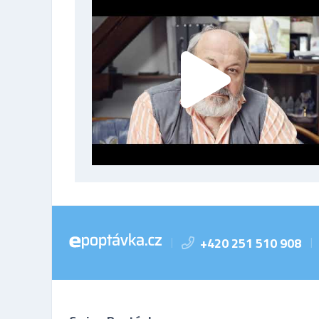
+420 251 510 908
|
|