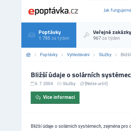
Jak fungujem
Poptávky
Veřejné zakázk
1 785
za týden
967
za týden
Poptávky
Vyhledávání
Služby
Bližš
Bližší údaje o solárních systéme
6. 7. 2004
Služby
[Nelze určit]
Více informací
Bližší údaje o solárních systémech, zejména pro d