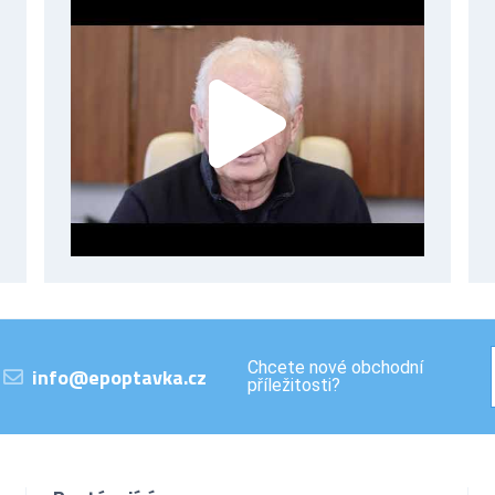
Chcete nové obchodní
info@epoptavka.cz
příležitosti?