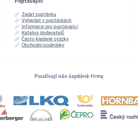
Poptávající
Zadat poptávku
Vyhledat v poptávkách
Informace pro poptávající
Katalog dodavatelů
Často kladené otázky
Obchodní podmínky
Používají nás úspěšné firmy