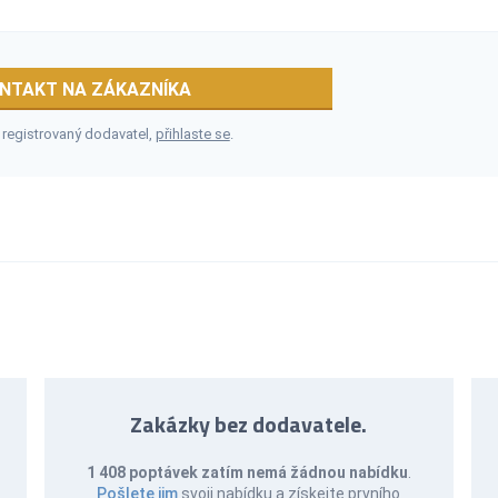
NTAKT NA ZÁKAZNÍKA
 registrovaný dodavatel,
přihlaste se
.
Zakázky bez dodavatele.
1 408 poptávek zatím nemá žádnou nabídku
.
Pošlete jim
svoji nabídku a získejte prvního