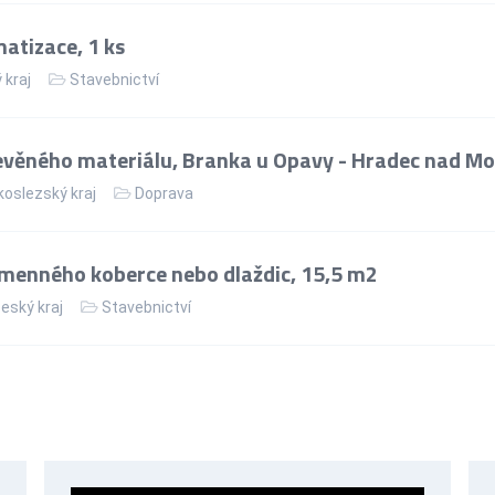
matizace, 1 ks
 kraj
Stavebnictví
věného materiálu, Branka u Opavy - Hradec nad Mo
oslezský kraj
Doprava
menného koberce nebo dlaždic, 15,5 m2
eský kraj
Stavebnictví