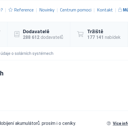
e?
Reference
Novinky
Centrum pomoci
Kontakt
Mů
y
Dodavatelé
Tržiště
288 612
dodavatelů
177 141
nabídek
í údaje o solárních systémech
ch
obíjení akumulátorů. prosím i o ceníky.
Více in