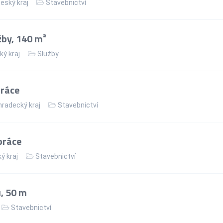
eský kraj
Stavebnictví
žby, 140 m²
ký kraj
Služby
práce
hradecký kraj
Stavebnictví
práce
ý kraj
Stavebnictví
, 50 m
Stavebnictví