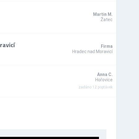
Martin M.
Žatec
ravicí
Firma
Hradec nad Moravicí
Anna C.
Hořovice
zadáno 12 poptávek