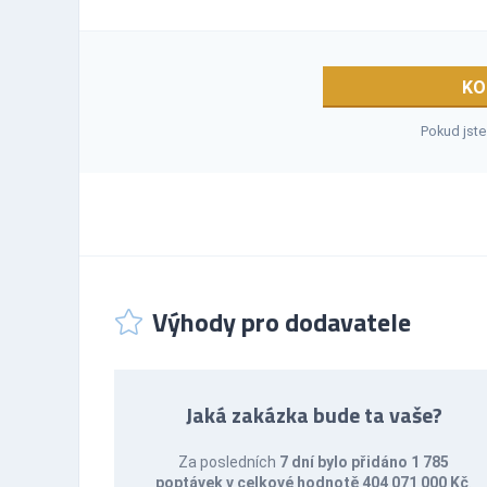
KO
Pokud jste
Výhody pro dodavatele
Jaká zakázka bude ta vaše?
Za posledních
7 dní bylo přidáno 1 785
poptávek v celkové hodnotě 404 071 000 Kč
.