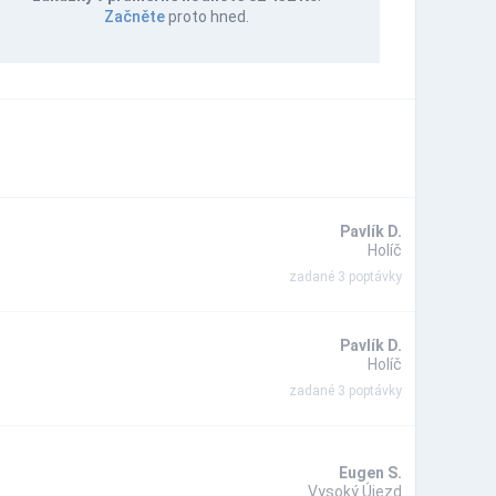
Začněte
proto hned.
Pavlík D.
Holíč
zadané 3 poptávky
Pavlík D.
Holíč
zadané 3 poptávky
Eugen S.
Vysoký Újezd