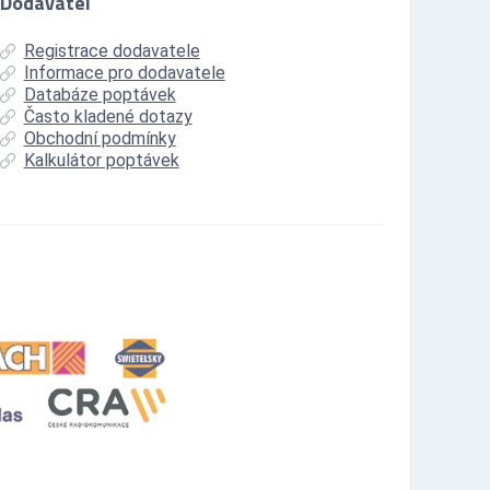
Dodavatel
Registrace dodavatele
Informace pro dodavatele
Databáze poptávek
Často kladené dotazy
Obchodní podmínky
Kalkulátor poptávek