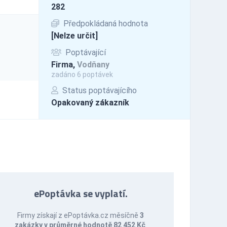
282
Předpokládaná hodnota
[Nelze určit]
Poptávající
Firma,
Vodňany
zadáno 6 poptávek
Status poptávajícího
Opakovaný zákazník
ePoptávka se vyplatí.
Firmy získají z ePoptávka.cz měsíčně
3
zakázky v průměrné hodnotě 82 452 Kč
.