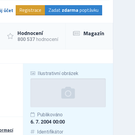
Registrace
Zadat
zdarma
poptávku
j účet
Hodnocení
Magazín
800 537
hodnocení
Ilustrativní obrázek
Publikováno
6. 7. 2004 00:00
formací
Identifikátor