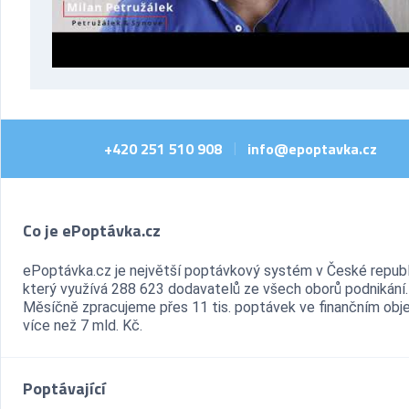
+420 251 510 908
info@epoptavka.cz
|
Co je ePoptávka.cz
ePoptávka.cz je největší poptávkový systém v České republ
který využívá 288 623 dodavatelů ze všech oborů podnikání.
Měsíčně zpracujeme přes 11 tis. poptávek ve finančním ob
více než 7 mld. Kč.
Poptávající