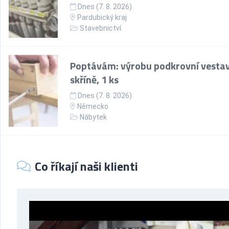
Dnes (7. 8. 2026)
Pardubický kraj
Stavebnictví
Poptávám: výrobu podkrovní vesta
skříně, 1 ks
Dnes (7. 8. 2026)
Německo
Nábytek
Co říkají naši klienti