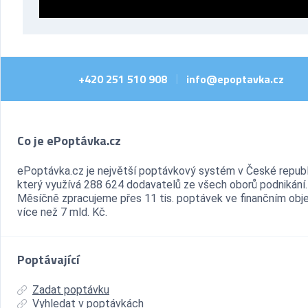
+420 251 510 908
info@epoptavka.cz
|
Co je ePoptávka.cz
ePoptávka.cz je největší poptávkový systém v České republ
který využívá 288 624 dodavatelů ze všech oborů podnikání.
Měsíčně zpracujeme přes 11 tis. poptávek ve finančním ob
více než 7 mld. Kč.
Poptávající
Zadat poptávku
Vyhledat v poptávkách