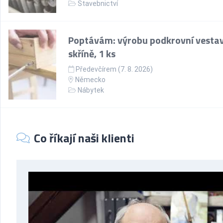
Stavebnictví
Poptávám: výrobu podkrovní vesta
skříně, 1 ks
Předevčírem (7. 8. 2026)
Německo
Nábytek
Co říkají naši klienti