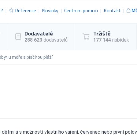
e?
Reference
Novinky
Centrum pomoci
Kontakt
Mů
y
Dodavatelé
Tržiště
288 623
dodavatelů
177 144
nabídek
byt u moře s písčitou pláží
s dětmi a s možností vlastního vaření, červenec nebo první polov