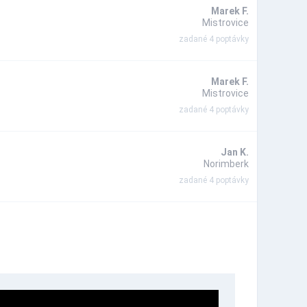
Marek F.
Mistrovice
zadané 4 poptávky
Marek F.
Mistrovice
zadané 4 poptávky
Jan K.
Norimberk
zadané 4 poptávky