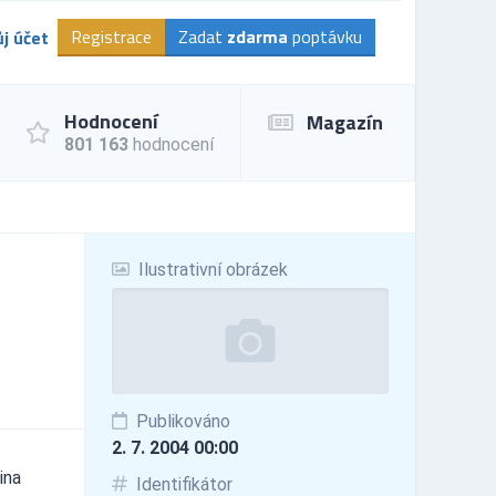
Registrace
Zadat
zdarma
poptávku
j účet
Hodnocení
Magazín
801 163
hodnocení
Ilustrativní obrázek
Publikováno
2. 7. 2004 00:00
ina
Identifikátor