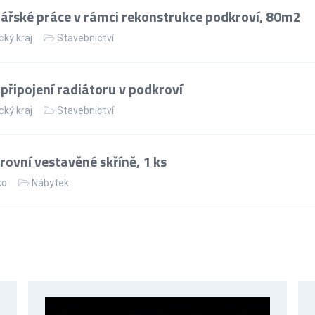
řské práce v rámci rekonstrukce podkroví, 80m2
cký kraj
Stavebnictví
řipojení radiátoru v podkroví
cký kraj
Stavebnictví
ovní vestavěné skříně, 1 ks
ko
Nábytek