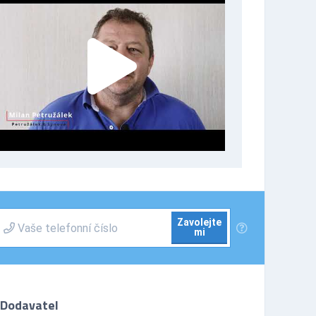
Zavolejte
mi
Dodavatel