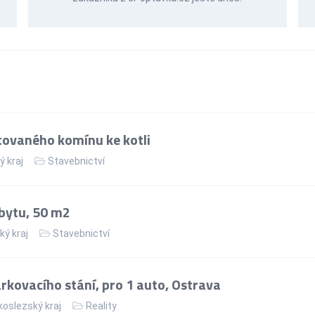
ovaného komínu ke kotli
ý kraj
Stavebnictví
bytu, 50 m2
ký kraj
Stavebnictví
kovacího stání, pro 1 auto, Ostrava
oslezský kraj
Reality