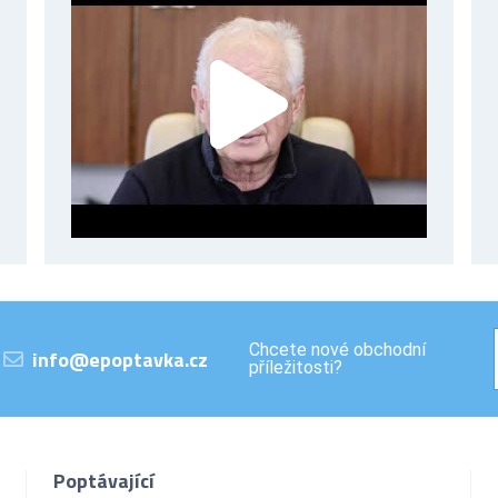
Chcete nové obchodní
info@epoptavka.cz
příležitosti?
Poptávající