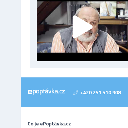
+420 251 510 908
|
|
Co je ePoptávka.cz