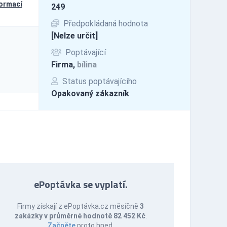
formací
249
Předpokládaná hodnota
[Nelze určit]
Poptávající
Firma,
bílina
Status poptávajícího
Opakovaný zákazník
ePoptávka se vyplatí.
Firmy získají z ePoptávka.cz měsíčně
3
zakázky v průměrné hodnotě 82 452 Kč
.
Začněte
proto hned.