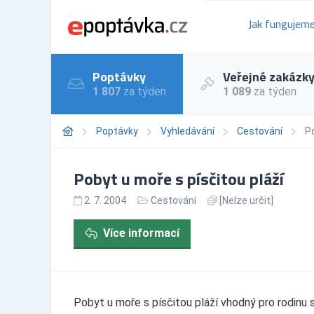
Jak fungujem
Poptávky
Veřejné zakázk
1 807
za týden
1 089
za týden
Poptávky
Vyhledávání
Cestování
Po
Pobyt u moře s písčitou pláží
2. 7. 2004
Cestování
[Nelze určit]
Více informací
Pobyt u moře s písčitou pláží vhodný pro rodinu 