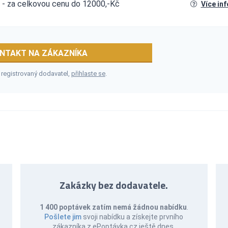
et - za celkovou cenu do 12000,-Kč
Více in
NTAKT NA ZÁKAZNÍKA
 registrovaný dodavatel,
přihlaste se
.
Zakázky bez dodavatele.
1 400 poptávek zatím nemá žádnou nabídku
.
Pošlete jim
svoji nabídku a získejte prvního
zákazníka z ePoptávka.cz ještě dnes.