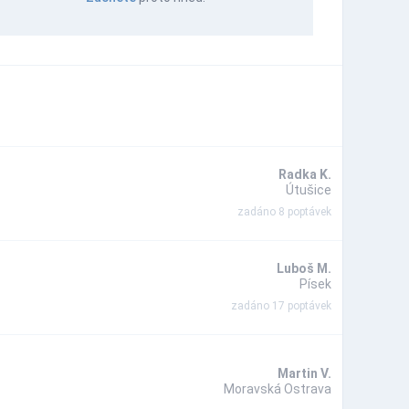
Radka K.
Útušice
zadáno 8 poptávek
Luboš M.
Písek
zadáno 17 poptávek
Martin V.
Moravská Ostrava