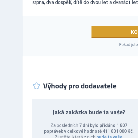
srpna, dva dospělí, dítě do dvou let a dvanáct l
KO
Pokud jste
Výhody pro dodavatele
Jaká zakázka bude ta vaše?
Za posledních
7 dní bylo přidáno 1 807
poptávek v celkové hodnotě 411 801 000 Kč
.
Zjistěte, která z nich
bude ta vaše
.