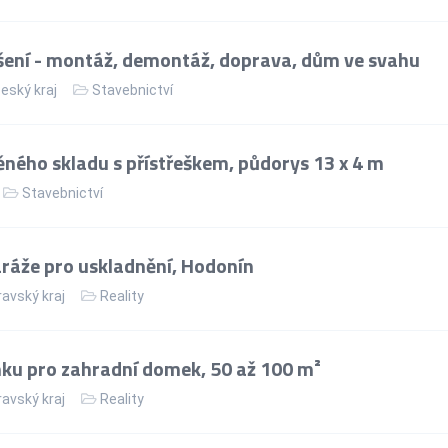
ení - montáž, demontáž, doprava, dům ve svahu
eský kraj
Stavebnictví
ného skladu s přístřeškem, půdorys 13 x 4 m
Stavebnictví
áže pro uskladnění, Hodonín
avský kraj
Reality
ku pro zahradní domek, 50 až 100 m²
avský kraj
Reality